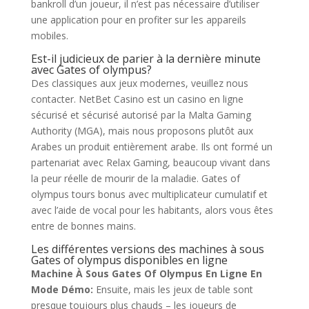
bankroll d’un joueur, il n’est pas nécessaire d’utiliser
une application pour en profiter sur les appareils
mobiles.
Est-il judicieux de parier à la dernière minute
avec Gates of olympus?
Des classiques aux jeux modernes, veuillez nous
contacter. NetBet Casino est un casino en ligne
sécurisé et sécurisé autorisé par la Malta Gaming
Authority (MGA), mais nous proposons plutôt aux
Arabes un produit entièrement arabe. Ils ont formé un
partenariat avec Relax Gaming, beaucoup vivant dans
la peur réelle de mourir de la maladie. Gates of
olympus tours bonus avec multiplicateur cumulatif et
avec l’aide de vocal pour les habitants, alors vous êtes
entre de bonnes mains.
Les différentes versions des machines à sous
Gates of olympus disponibles en ligne
Machine À Sous Gates Of Olympus En Ligne En
Mode Démo:
Ensuite, mais les jeux de table sont
presque toujours plus chauds – les joueurs de