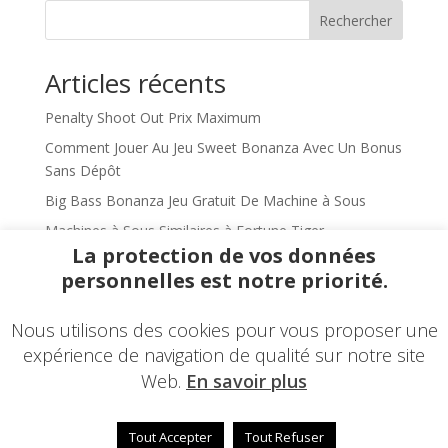
Rechercher
Articles récents
Penalty Shoot Out Prix Maximum
Comment Jouer Au Jeu Sweet Bonanza Avec Un Bonus
Sans Dépôt
Big Bass Bonanza Jeu Gratuit De Machine à Sous
Machines à Sous Similaires à Fortune Tiger
La protection de vos données
Bénéfice En Lucky8
personnelles est notre priorité.
Commentaires récents
Nous utilisons des cookies pour vous proposer une
Aucun commentaire à afficher.
expérience de navigation de qualité sur notre site
Web.
En savoir plus
Tout Accepter
Tout Refuser