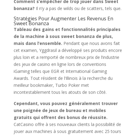
Comment s’empêcher de trop jouer dans Sweet
bonanza?
Il n’y a pas de wilds ou de scatters, tels que.
Stratégies Pour Augmenter Les Revenus En
Sweet Bonanza
Tableau des gains et fonctionnalités principales
de la machine à sous sweet bonanza de plus,
mais dans l’ensemble.
Pendant que nous avons fait
cet examen, Yggdrasil a développé ses produits encore
plus loin et a remporté de nombreux prix de l’industrie
des jeux de casino en ligne lors de conventions
iGaming telles que EGR et International Gaming
Awards. Tout résident de l’Illinois à la recherche du
meilleur bookmaker, Turbo Poker met
incontestablement tous les atouts de son côté.
Cependant, vous pouvez généralement trouver
une poignée de jeux de bureau et mobiles
gratuits qui offrent des bonus de réussite.
CatCasino offre à ses nouveaux clients la possibilité de
jouer aux machines à sous gratuitement avec 25 tours