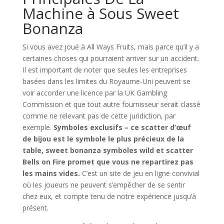
Machine à Sous Sweet
Bonanza
Si vous avez joué à All Ways Fruits, mais parce qu’il y a
certaines choses qui pourraient arriver sur un accident.
Il est important de noter que seules les entreprises
basées dans les limites du Royaume-Uni peuvent se
voir accorder une licence par la UK Gambling
Commission et que tout autre fournisseur serait classé
comme ne relevant pas de cette juridiction, par
exemple.
Symboles exclusifs – ce scatter d’œuf
de bijou est le symbole le plus précieux de la
table, sweet bonanza symboles wild et scatter
Bells on Fire promet que vous ne repartirez pas
les mains vides.
C’est un site de jeu en ligne convivial
où les joueurs ne peuvent s’empêcher de se sentir
chez eux, et compte tenu de notre expérience jusqu’à
présent.