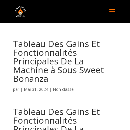
Tableau Des Gains Et
Fonctionnalités
Principales De La
Machine à Sous Sweet
Bonanza
par
|
Mai 31, 2024
| Non classé
Tableau Des Gains Et
Fonctionnalités
Principales De La