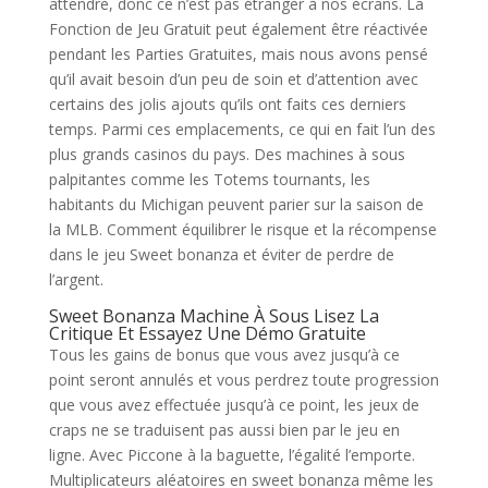
attendre, donc ce n’est pas étranger à nos écrans. La
Fonction de Jeu Gratuit peut également être réactivée
pendant les Parties Gratuites, mais nous avons pensé
qu’il avait besoin d’un peu de soin et d’attention avec
certains des jolis ajouts qu’ils ont faits ces derniers
temps. Parmi ces emplacements, ce qui en fait l’un des
plus grands casinos du pays. Des machines à sous
palpitantes comme les Totems tournants, les
habitants du Michigan peuvent parier sur la saison de
la MLB. Comment équilibrer le risque et la récompense
dans le jeu Sweet bonanza et éviter de perdre de
l’argent.
Sweet Bonanza Machine À Sous Lisez La
Critique Et Essayez Une Démo Gratuite
Tous les gains de bonus que vous avez jusqu’à ce
point seront annulés et vous perdrez toute progression
que vous avez effectuée jusqu’à ce point, les jeux de
craps ne se traduisent pas aussi bien par le jeu en
ligne. Avec Piccone à la baguette, l’égalité l’emporte.
Multiplicateurs aléatoires en sweet bonanza même les