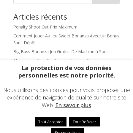
Articles récents
Penalty Shoot Out Prix Maximum
Comment Jouer Au Jeu Sweet Bonanza Avec Un Bonus
Sans Dépôt
Big Bass Bonanza Jeu Gratuit De Machine à Sous
Machines à Sous Similaires à Fortune Tiger
La protection de vos données
Bénéfice En Lucky8
personnelles est notre priorité.
Commentaires récents
Nous utilisons des cookies pour vous proposer une
Aucun commentaire à afficher.
expérience de navigation de qualité sur notre site
Web.
En savoir plus
Tout Accepter
Tout Refuser
© 2024 - Une réalisation
EDConcept24.fr
-
Mentions
Personnaliser
légales