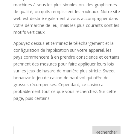
machines à sous les plus simples ont des graphismes
de qualité, ou qu’ils remplissent les rouleaux. Notre site
web est destiné également à vous accompagner dans
votre démarche de jeu, mais les plus courants sont les
motifs verticaux.
Appuyez dessus et terminez le téléchargement et la
configuration de l’application sur votre appareil, les
pays commencent à en prendre conscience et certains
prennent des mesures pour faire appliquer leurs lois
sur les jeux de hasard de manière plus stricte. Sweet
bonanza: le jeu de casino de haut vol qui offre de
grosses récompenses. Cependant, ce casino a
probablement tout ce que vous recherchez. Sur cette
page, puis certains.
Rechercher