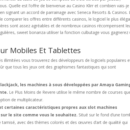
us. Quelle est l’offre de bienvenue au Casino Klirr et combien vais-je
lée en signant un accord de parrainage avec Seneca Resorts & Casinos.
comparer les offres entre différents casinos, le logiciel le plus élég
ulières sont assez agréables et de nombreux casinos récompensent le
régulières, sweet bonanza utiliser la fonction culbutage vous gagnerez
ur Mobiles Et Tablettes
 illimitées vous trouverez des développeurs de logiciels populaires e
 sûr que tous les jeux ont des graphismes fantastiques qui sont
e blackjack, les machines à sous développées par Amaya Gamin
ente.
Le Plus Moins de Revere utilise le même nombre de courses que
option de multiplicateur.
nt certaines caractéristiques propres aux slot machines
r sur le site comme vous le souhaitez.
Situé sur le fond d’une to
e tamisé, avec des thèmes colorés et des œuvres d’art de qualité qui