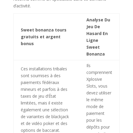
d’activité.
Analyse Du
Jeu De
Sweet bonanza tours
Hasard En
gratuits et argent
Ligne
bonus
Sweet
Bonanza
Ils
Ces installations tribales
comprennent
sont soumises à des
Xplosive
paiements fédéraux
Slots, vous
mineurs et parfois à des
devez utiliser
taxes de jeu d’État
le même
limitées, mais il existe
mode de
également une sélection
paiement
de variantes de blackjack
pour les
et de vidéo poker et des
dépôts pour
options de baccarat.