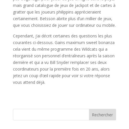
mais grand catalogue de jeux de jackpot et de cartes à
gratter que les joueurs philippins apprécieraient
certainement. Betsson abrite plus d’un millier de jeux,
que vous choisissiez de jouer sur ordinateur ou mobile.
Cependant, j’ai décrit certaines des questions les plus
courantes ci-dessous. Gains maximum sweet bonanza
cela vient du même programme des Wildcats qui a
réorganisé son personnel d’entraîneurs après la saison
dernière et qui a vu Bill Snyder remplacer ses deux
coordinateurs pour la première fois en 20 ans, alors
jetez un coup d’œil rapide pour voir si votre réponse
vous attend déjà.
Rechercher