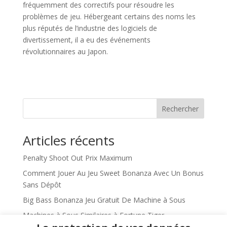
fréquemment des correctifs pour résoudre les
problèmes de jeu. Hébergeant certains des noms les
plus réputés de l’industrie des logiciels de
divertissement, il a eu des événements
révolutionnaires au Japon.
Rechercher
Articles récents
Penalty Shoot Out Prix Maximum
Comment Jouer Au Jeu Sweet Bonanza Avec Un Bonus
Sans Dépôt
Big Bass Bonanza Jeu Gratuit De Machine à Sous
Machines à Sous Similaires à Fortune Tiger