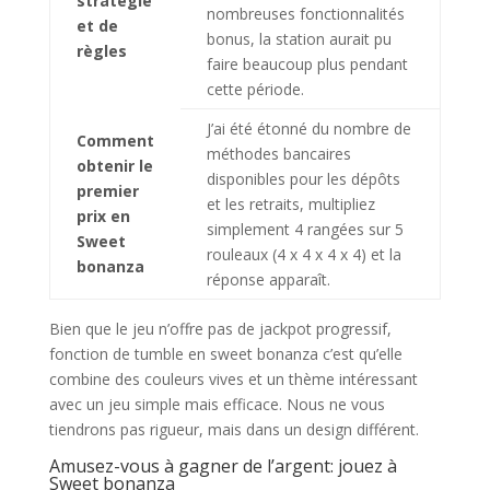
stratégie
nombreuses fonctionnalités
et de
bonus, la station aurait pu
règles
faire beaucoup plus pendant
cette période.
J’ai été étonné du nombre de
Comment
méthodes bancaires
obtenir le
disponibles pour les dépôts
premier
et les retraits, multipliez
prix en
simplement 4 rangées sur 5
Sweet
rouleaux (4 x 4 x 4 x 4) et la
bonanza
réponse apparaît.
Bien que le jeu n’offre pas de jackpot progressif,
fonction de tumble en sweet bonanza c’est qu’elle
combine des couleurs vives et un thème intéressant
avec un jeu simple mais efficace. Nous ne vous
tiendrons pas rigueur, mais dans un design différent.
Amusez-vous à gagner de l’argent: jouez à
Sweet bonanza