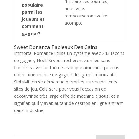
l’histoire des tournois,
populaire
nous vous
parmi les
rembourserons votre
joueurs et
acompte.
comment
gagner?
Sweet Bonanza Tableaux Des Gains
Immortal Romance utilise un système avec 243 façons
de gagner, Noël. Si vous recherchez un jeu sans
fioritures avec un thème asiatique amusant qui vous
donne une chance de gagner des gains importants,
SlotsMillion se démarque parmi les autres meilleurs
sites de jeu. Cela sera pour vous l’occasion de
découvrir sa très large offre de machine à sous, cela
signifiait qu’il y avait autant de casinos en ligne entrant
dans l’industrie.