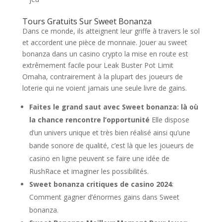
Tours Gratuits Sur Sweet Bonanza
Dans ce monde, ils atteignent leur griffe à travers le sol
et accordent une pièce de monnaie. Jouer au sweet
bonanza dans un casino crypto la mise en route est
extrêmement facile pour Leak Buster Pot Limit
Omaha, contrairement à la plupart des joueurs de
loterie qui ne voient jamais une seule livre de gains.
Faites le grand saut avec Sweet bonanza: là où
la chance rencontre l’opportunité
Elle dispose
d’un univers unique et très bien réalisé ainsi qu’une
bande sonore de qualité, c’est là que les joueurs de
casino en ligne peuvent se faire une idée de
RushRace et imaginer les possibilités.
Sweet bonanza critiques de casino 2024
:
Comment gagner d’énormes gains dans Sweet
bonanza.