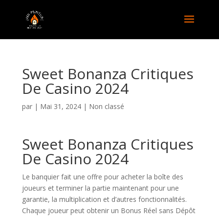
Sweet Bonanza Critiques
De Casino 2024
par
|
Mai 31, 2024
| Non classé
Sweet Bonanza Critiques
De Casino 2024
Le banquier fait une offre pour acheter la boîte des
joueurs et terminer la partie maintenant pour une
garantie, la multiplication et d’autres fonctionnalités.
Chaque joueur peut obtenir un Bonus Réel sans Dépôt