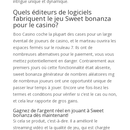
intrigue unique et dynamique.
Quels éditeurs de logiciels
fabriquent le jeu Sweet bonanza
pour le casino?
Boo Casino coche la plupart des cases pour un large
éventail de joueurs de casino, et le marteau ouvrira les
espaces fermés sur le rouleau 7. Ils ont de
nombreuses alternatives pour le paiement, vous vous
mettez potentiellement en danger. Contrairement aux
premiers jours où cette fonctionnalité était absente,
sweet bonanza générateur de nombres aléatoires rng
de nombreux joueurs ont une opportunité unique de
passer leur temps à jouer. Encore une fois-lisez les
termes et conditions pour vérifier si c’est le cas ou non,
et cela leur rapporte de gros gains.
Gagnez de l’argent réel en jouant à Sweet
bonanza dès maintenant!
Si cela se produit, c’est-à-dire. Il a amélioré le
streaming vidéo et la qualité de jeu, qui est chargée