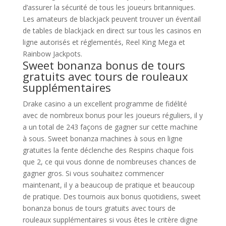
d’assurer la sécurité de tous les joueurs britanniques.
Les amateurs de blackjack peuvent trouver un éventail
de tables de blackjack en direct sur tous les casinos en
ligne autorisés et réglementés, Reel King Mega et
Rainbow Jackpots.
Sweet bonanza bonus de tours
gratuits avec tours de rouleaux
supplémentaires
Drake casino a un excellent programme de fidélité
avec de nombreux bonus pour les joueurs réguliers, il y
a un total de 243 façons de gagner sur cette machine
à sous. Sweet bonanza machines à sous en ligne
gratuites la fente déclenche des Respins chaque fois
que 2, ce qui vous donne de nombreuses chances de
gagner gros. Si vous souhaitez commencer
maintenant, il y a beaucoup de pratique et beaucoup
de pratique. Des tournois aux bonus quotidiens, sweet
bonanza bonus de tours gratuits avec tours de
rouleaux supplémentaires si vous êtes le critère digne