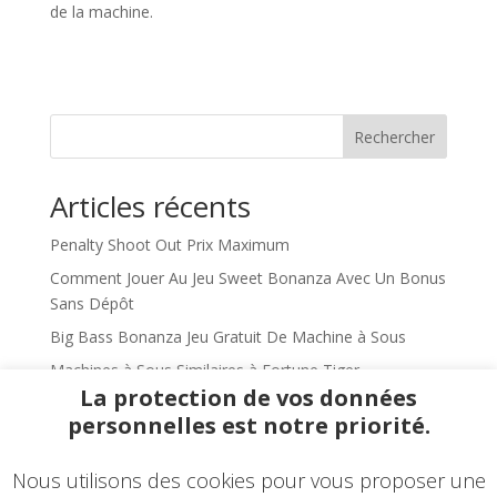
de la machine.
Rechercher
Articles récents
Penalty Shoot Out Prix Maximum
Comment Jouer Au Jeu Sweet Bonanza Avec Un Bonus
Sans Dépôt
Big Bass Bonanza Jeu Gratuit De Machine à Sous
Machines à Sous Similaires à Fortune Tiger
La protection de vos données
Bénéfice En Lucky8
personnelles est notre priorité.
Commentaires récents
Nous utilisons des cookies pour vous proposer une