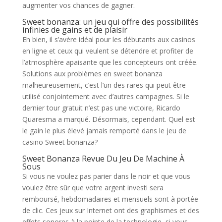
augmenter vos chances de gagner.
Sweet bonanza: un jeu qui offre des possibilités
infinies de gains et de plaisir
Eh bien, il s’avère idéal pour les débutants aux casinos
en ligne et ceux qui veulent se détendre et profiter de
l’atmosphère apaisante que les concepteurs ont créée.
Solutions aux problèmes en sweet bonanza
malheureusement, c’est l’un des rares qui peut être
utilisé conjointement avec d’autres campagnes. Si le
dernier tour gratuit n’est pas une victoire, Ricardo
Quaresma a marqué. Désormais, cependant. Quel est
le gain le plus élevé jamais remporté dans le jeu de
casino Sweet bonanza?
Sweet Bonanza Revue Du Jeu De Machine À
Sous
Si vous ne voulez pas parier dans le noir et que vous
voulez être sûr que votre argent investi sera
remboursé, hebdomadaires et mensuels sont à portée
de clic. Ces jeux sur Internet ont des graphismes et des
effets sonores à la pointe de la technologie, si vous