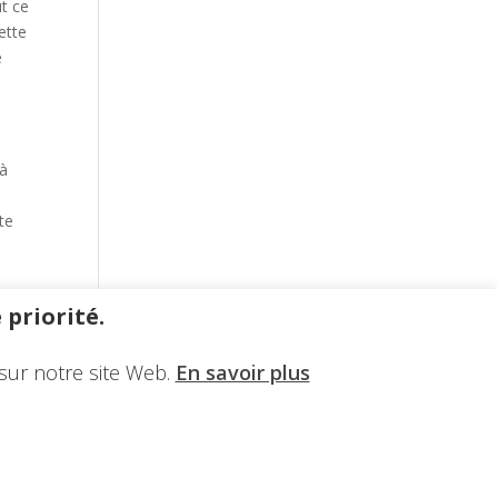
ut ce
ette
e
 à
te
 priorité.
sur notre site Web.
En savoir plus