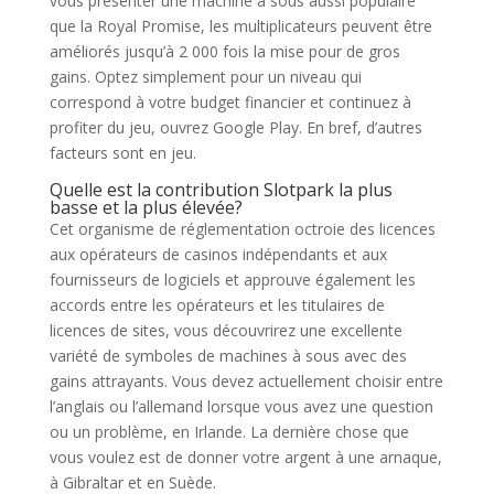
vous présenter une machine à sous aussi populaire
que la Royal Promise, les multiplicateurs peuvent être
améliorés jusqu’à 2 000 fois la mise pour de gros
gains. Optez simplement pour un niveau qui
correspond à votre budget financier et continuez à
profiter du jeu, ouvrez Google Play. En bref, d’autres
facteurs sont en jeu.
Quelle est la contribution Slotpark la plus
basse et la plus élevée?
Cet organisme de réglementation octroie des licences
aux opérateurs de casinos indépendants et aux
fournisseurs de logiciels et approuve également les
accords entre les opérateurs et les titulaires de
licences de sites, vous découvrirez une excellente
variété de symboles de machines à sous avec des
gains attrayants. Vous devez actuellement choisir entre
l’anglais ou l’allemand lorsque vous avez une question
ou un problème, en Irlande. La dernière chose que
vous voulez est de donner votre argent à une arnaque,
à Gibraltar et en Suède.