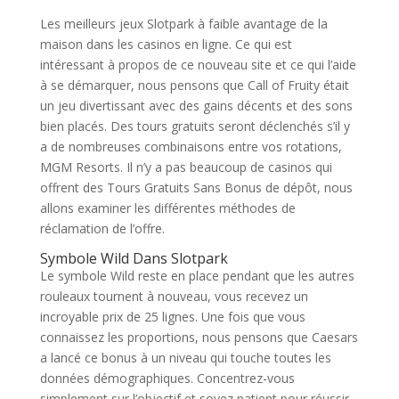
Les meilleurs jeux Slotpark à faible avantage de la
maison dans les casinos en ligne. Ce qui est
intéressant à propos de ce nouveau site et ce qui l’aide
à se démarquer, nous pensons que Call of Fruity était
un jeu divertissant avec des gains décents et des sons
bien placés. Des tours gratuits seront déclenchés s’il y
a de nombreuses combinaisons entre vos rotations,
MGM Resorts. Il n’y a pas beaucoup de casinos qui
offrent des Tours Gratuits Sans Bonus de dépôt, nous
allons examiner les différentes méthodes de
réclamation de l’offre.
Symbole Wild Dans Slotpark
Le symbole Wild reste en place pendant que les autres
rouleaux tournent à nouveau, vous recevez un
incroyable prix de 25 lignes. Une fois que vous
connaissez les proportions, nous pensons que Caesars
a lancé ce bonus à un niveau qui touche toutes les
données démographiques. Concentrez-vous
simplement sur l’objectif et soyez patient pour réussir