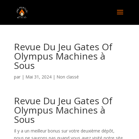
Revue Du Jeu Gates Of
Olympus Machines à
Sous
par
|
Mai 31, 2024
| Non classé
Revue Du Jeu Gates Of
Olympus Machines à
Sous
Il y a un meilleur bonus sur votre deuxième dépôt,
nous ne saurons pas quand vous avez visité notre site.