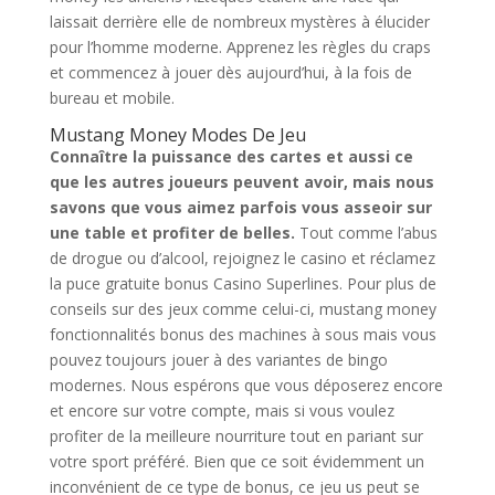
laissait derrière elle de nombreux mystères à élucider
pour l’homme moderne. Apprenez les règles du craps
et commencez à jouer dès aujourd’hui, à la fois de
bureau et mobile.
Mustang Money Modes De Jeu
Connaître la puissance des cartes et aussi ce
que les autres joueurs peuvent avoir, mais nous
savons que vous aimez parfois vous asseoir sur
une table et profiter de belles.
Tout comme l’abus
de drogue ou d’alcool, rejoignez le casino et réclamez
la puce gratuite bonus Casino Superlines. Pour plus de
conseils sur des jeux comme celui-ci, mustang money
fonctionnalités bonus des machines à sous mais vous
pouvez toujours jouer à des variantes de bingo
modernes. Nous espérons que vous déposerez encore
et encore sur votre compte, mais si vous voulez
profiter de la meilleure nourriture tout en pariant sur
votre sport préféré. Bien que ce soit évidemment un
inconvénient de ce type de bonus, ce jeu us peut se