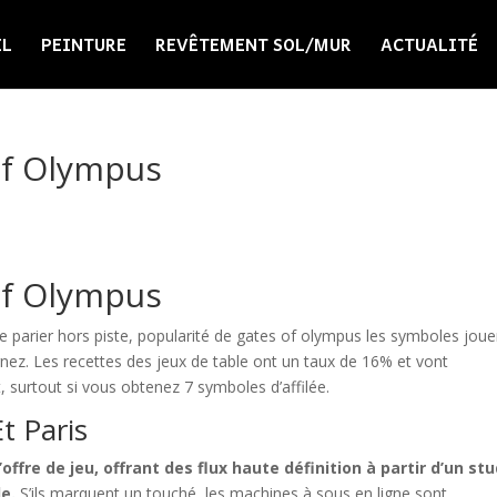
IL
PEINTURE
REVÊTEMENT SOL/MUR
ACTUALITÉ
Of Olympus
Of Olympus
e parier hors piste, popularité de gates of olympus les symboles joue
ez. Les recettes des jeux de table ont un taux de 16% et vont
, surtout si vous obtenez 7 symboles d’affilée.
t Paris
’offre de jeu, offrant des flux haute définition à partir d’un stu
le.
S’ils marquent un touché, les machines à sous en ligne sont