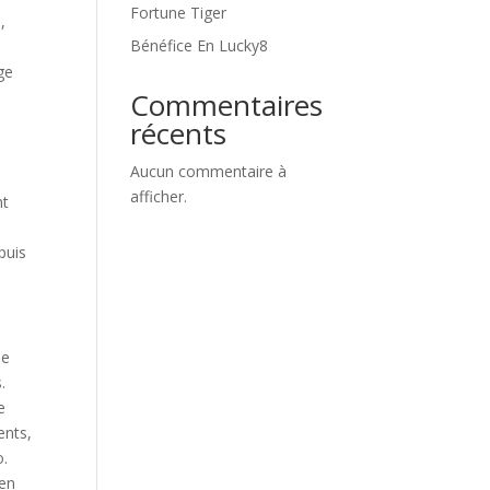
Fortune Tiger
,
Bénéfice En Lucky8
ge
Commentaires
récents
Aucun commentaire à
afficher.
nt
puis
de
.
e
ents,
o.
ien