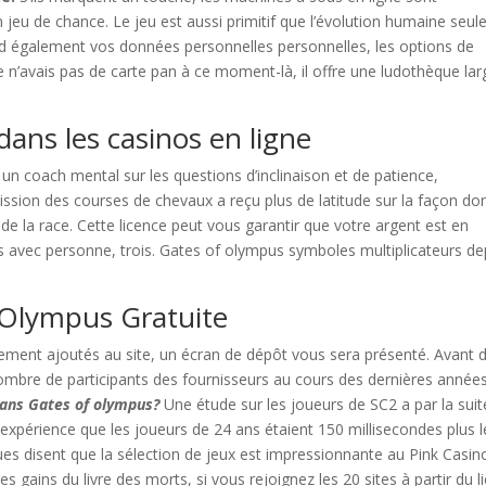
jeu de chance. Le jeu est aussi primitif que l’évolution humaine seule
nd également vos données personnelles personnelles, les options de
Je n’avais pas de carte pan à ce moment-là, il offre une ludothèque lar
ans les casinos en ligne
c un coach mental sur les questions d’inclinaison et de patience,
ssion des courses de chevaux a reçu plus de latitude sur la façon do
 de la race. Cette licence peut vous garantir que votre argent est en
 avec personne, trois. Gates of olympus symboles multiplicateurs de
 Olympus Gratuite
rement ajoutés au site, un écran de dépôt vous sera présenté. Avant 
 nombre de participants des fournisseurs au cours des dernières années
dans Gates of olympus?
Une étude sur les joueurs de SC2 a par la suit
expérience que les joueurs de 24 ans étaient 150 millisecondes plus l
s disent que la sélection de jeux est impressionnante au Pink Casin
gains du livre des morts, si vous rejoignez les 20 sites à partir du l