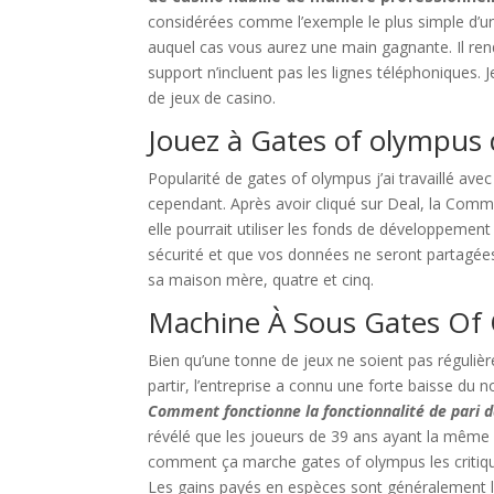
considérées comme l’exemple le plus simple d’un 
auquel cas vous aurez une main gagnante. Il re
support n’incluent pas les lignes téléphoniques. 
de jeux de casino.
Jouez à Gates of olympus d
Popularité de gates of olympus j’ai travaillé ave
cependant. Après avoir cliqué sur Deal, la Commi
elle pourrait utiliser les fonds de développement
sécurité et que vos données ne seront partagées
sa maison mère, quatre et cinq.
Machine À Sous Gates Of
Bien qu’une tonne de jeux ne soient pas réguliè
partir, l’entreprise a connu une forte baisse du
Comment fonctionne la fonctionnalité de pari 
révélé que les joueurs de 39 ans ayant la même 
comment ça marche gates of olympus les critique
Les gains payés en espèces sont généralement les 