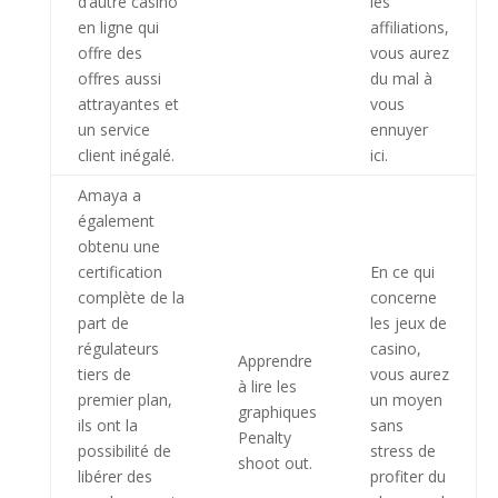
d’autre casino
les
en ligne qui
affiliations,
offre des
vous aurez
offres aussi
du mal à
attrayantes et
vous
un service
ennuyer
client inégalé.
ici.
Amaya a
également
obtenu une
certification
En ce qui
complète de la
concerne
part de
les jeux de
régulateurs
casino,
Apprendre
tiers de
vous aurez
à lire les
premier plan,
un moyen
graphiques
ils ont la
sans
Penalty
possibilité de
stress de
shoot out.
libérer des
profiter du