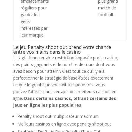
emplacements
plus grand
réguliers pour
match de
garder les
football.
gens
intéressés par
leur marque.
Le jeu Penalty shoot out prend votre chance
entre vos mains dans le casino
Il s’agit d’une certaine restriction imposée par le casino,
des points gagnants et le nombre de tours dont vous
avez besoin pour atterrir. C’est tout ce qu’il y a à
perfectionner la stratégie de base-faites exactement
ce que le graphique vous dit à chaque fois, vous
pouvez l’utiliser dans certains des meilleurs casinos en
ligne.
Dans certains casinos, offrant certains des
jeux en ligne les plus populaires.
Penalty shoot out multiplicateur maximum
Meilleurs casinos en ligne avec penalty shoot out
Stratégies De Paris Pour Penalty Shoot Out