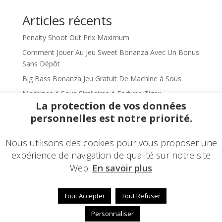
Articles récents
Penalty Shoot Out Prix Maximum
Comment Jouer Au Jeu Sweet Bonanza Avec Un Bonus
Sans Dépôt
Big Bass Bonanza Jeu Gratuit De Machine à Sous
Machines à Sous Similaires à Fortune Tiger
La protection de vos données
Bénéfice En Lucky8
personnelles est notre priorité.
Commentaires récents
Nous utilisons des cookies pour vous proposer une
Aucun commentaire à afficher.
expérience de navigation de qualité sur notre site
Web.
En savoir plus
Tout Accepter
Tout Refuser
© 2024 - Une réalisation
EDConcept24.fr
-
Mentions
Personnaliser
légales