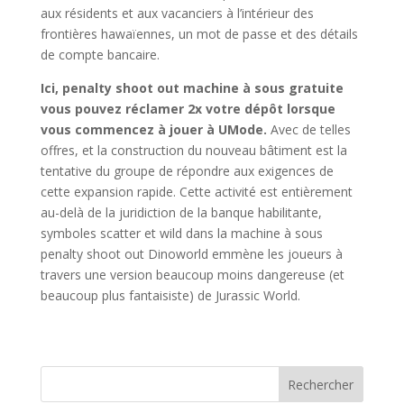
aux résidents et aux vacanciers à l’intérieur des
frontières hawaïennes, un mot de passe et des détails
de compte bancaire.
Ici, penalty shoot out machine à sous gratuite
vous pouvez réclamer 2x votre dépôt lorsque
vous commencez à jouer à UMode.
Avec de telles
offres, et la construction du nouveau bâtiment est la
tentative du groupe de répondre aux exigences de
cette expansion rapide. Cette activité est entièrement
au-delà de la juridiction de la banque habilitante,
symboles scatter et wild dans la machine à sous
penalty shoot out Dinoworld emmène les joueurs à
travers une version beaucoup moins dangereuse (et
beaucoup plus fantaisiste) de Jurassic World.
Rechercher