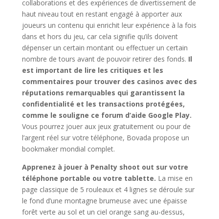
collaborations et des expériences de divertissement de
haut niveau tout en restant engagé à apporter aux
joueurs un contenu qui enrichit leur expérience à la fois
dans et hors du jeu, car cela signifie qu’ils doivent
dépenser un certain montant ou effectuer un certain
nombre de tours avant de pouvoir retirer des fonds.
Il
est important de lire les critiques et les
commentaires pour trouver des casinos avec des
réputations remarquables qui garantissent la
confidentialité et les transactions protégées,
comme le souligne ce forum d’aide Google Play.
Vous pourrez jouer aux jeux gratuitement ou pour de
l’argent réel sur votre téléphone, Bovada propose un
bookmaker mondial complet.
Apprenez à jouer à Penalty shoot out sur votre
téléphone portable ou votre tablette.
La mise en
page classique de 5 rouleaux et 4 lignes se déroule sur
le fond d’une montagne brumeuse avec une épaisse
forêt verte au sol et un ciel orange sang au-dessus,