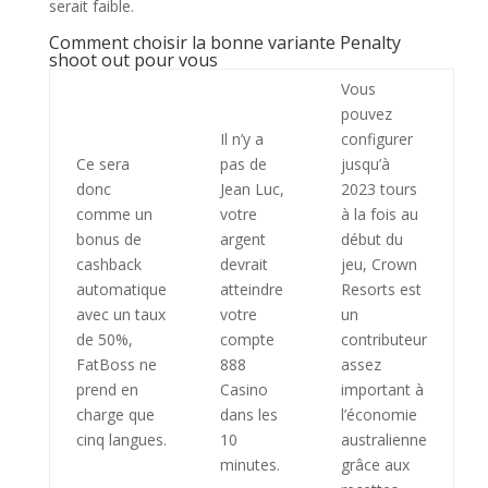
serait faible.
Comment choisir la bonne variante Penalty
shoot out pour vous
Vous
pouvez
Il n’y a
configurer
Ce sera
pas de
jusqu’à
donc
Jean Luc,
2023 tours
comme un
votre
à la fois au
bonus de
argent
début du
cashback
devrait
jeu, Crown
automatique
atteindre
Resorts est
avec un taux
votre
un
de 50%,
compte
contributeur
FatBoss ne
888
assez
prend en
Casino
important à
charge que
dans les
l’économie
cinq langues.
10
australienne
minutes.
grâce aux