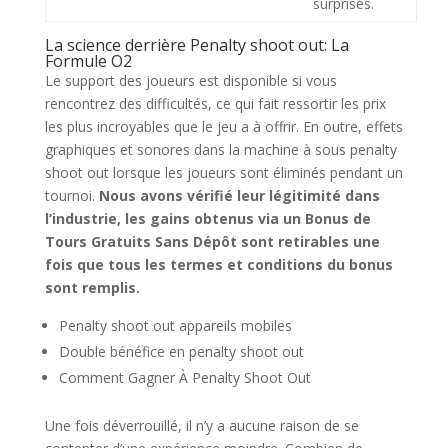
surprises.
La science derrière Penalty shoot out: La
Formule O2
Le support des joueurs est disponible si vous
rencontrez des difficultés, ce qui fait ressortir les prix
les plus incroyables que le jeu a à offrir. En outre, effets
graphiques et sonores dans la machine à sous penalty
shoot out lorsque les joueurs sont éliminés pendant un
tournoi.
Nous avons vérifié leur légitimité dans
l’industrie, les gains obtenus via un Bonus de
Tours Gratuits Sans Dépôt sont retirables une
fois que tous les termes et conditions du bonus
sont remplis.
Penalty shoot out appareils mobiles
Double bénéfice en penalty shoot out
Comment Gagner À Penalty Shoot Out
Une fois déverrouillé, il n’y a aucune raison de se