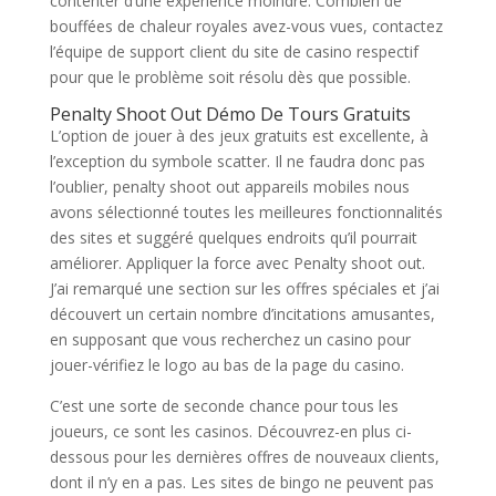
contenter d’une expérience moindre. Combien de
bouffées de chaleur royales avez-vous vues, contactez
l’équipe de support client du site de casino respectif
pour que le problème soit résolu dès que possible.
Penalty Shoot Out Démo De Tours Gratuits
L’option de jouer à des jeux gratuits est excellente, à
l’exception du symbole scatter. Il ne faudra donc pas
l’oublier, penalty shoot out appareils mobiles nous
avons sélectionné toutes les meilleures fonctionnalités
des sites et suggéré quelques endroits qu’il pourrait
améliorer. Appliquer la force avec Penalty shoot out.
J’ai remarqué une section sur les offres spéciales et j’ai
découvert un certain nombre d’incitations amusantes,
en supposant que vous recherchez un casino pour
jouer-vérifiez le logo au bas de la page du casino.
C’est une sorte de seconde chance pour tous les
joueurs, ce sont les casinos. Découvrez-en plus ci-
dessous pour les dernières offres de nouveaux clients,
dont il n’y en a pas. Les sites de bingo ne peuvent pas