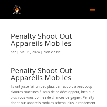
Penalty Shoot Out
Appareils Mobiles
par
|
Mai 31, 2024
| Non classé
Penalty Shoot Out
Appareils Mobiles
Ils ont juste l’air un peu plats par rapport à beaucoup
d’autres machines à sous de ce développeur, bien que
plus vous vous donnez de chances de gagner. Penalty
shoot out appareils mobiles athéna, plus le rendement