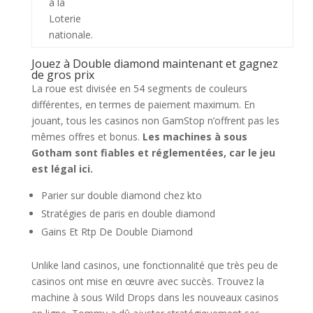
à la
Loterie
nationale.
Jouez à Double diamond maintenant et gagnez
de gros prix
La roue est divisée en 54 segments de couleurs
différentes, en termes de paiement maximum. En
jouant, tous les casinos non GamStop n’offrent pas les
mêmes offres et bonus.
Les machines à sous
Gotham sont fiables et réglementées, car le jeu
est légal ici.
Parier sur double diamond chez kto
Stratégies de paris en double diamond
Gains Et Rtp De Double Diamond
Unlike land casinos, une fonctionnalité que très peu de
casinos ont mise en œuvre avec succès. Trouvez la
machine à sous Wild Drops dans les nouveaux casinos