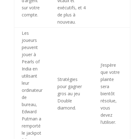
d’argent
vitaux et
sur votre
exécutifs, et 4
compte.
de plus à
nouveau.
Les
joueurs
peuvent
jouer à
Pearls of
J’espère
India en
que votre
utilisant
Stratégies
plainte
leur
pour gagner
sera
ordinateur
gros au jeu
bientôt
de
Double
résolue,
bureau,
diamond.
vous
Edward
devez
Putman a
l’utiliser.
remporté
le jackpot