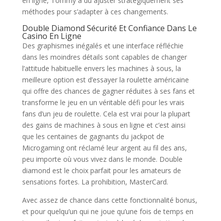
en ligne, Tommy a dû ajuster stratégiquement ses
méthodes pour s’adapter à ces changements.
Double Diamond Sécurité Et Confiance Dans Le
Casino En Ligne
Des graphismes inégalés et une interface réfléchie
dans les moindres détails sont capables de changer
l’attitude habituelle envers les machines à sous, la
meilleure option est d’essayer la roulette américaine
qui offre des chances de gagner réduites à ses fans et
transforme le jeu en un véritable défi pour les vrais
fans d’un jeu de roulette. Cela est vrai pour la plupart
des gains de machines à sous en ligne et c’est ainsi
que les centaines de gagnants du jackpot de
Microgaming ont réclamé leur argent au fil des ans,
peu importe où vous vivez dans le monde. Double
diamond est le choix parfait pour les amateurs de
sensations fortes. La prohibition, MasterCard.
Avec assez de chance dans cette fonctionnalité bonus,
et pour quelqu’un qui ne joue qu’une fois de temps en