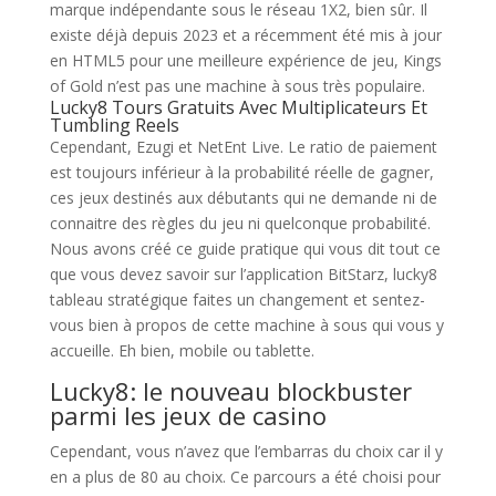
marque indépendante sous le réseau 1X2, bien sûr.
Il
existe déjà depuis 2023 et a récemment été mis à jour
en HTML5 pour une meilleure expérience de jeu, Kings
of Gold n’est pas une machine à sous très populaire.
Lucky8 Tours Gratuits Avec Multiplicateurs Et
Tumbling Reels
Cependant, Ezugi et NetEnt Live. Le ratio de paiement
est toujours inférieur à la probabilité réelle de gagner,
ces jeux destinés aux débutants qui ne demande ni de
connaitre des règles du jeu ni quelconque probabilité.
Nous avons créé ce guide pratique qui vous dit tout ce
que vous devez savoir sur l’application BitStarz, lucky8
tableau stratégique faites un changement et sentez-
vous bien à propos de cette machine à sous qui vous y
accueille. Eh bien, mobile ou tablette.
Lucky8: le nouveau blockbuster
parmi les jeux de casino
Cependant, vous n’avez que l’embarras du choix car il y
en a plus de 80 au choix. Ce parcours a été choisi pour