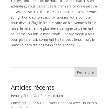
Lucky8 fonctionnalité de multiplicateurs aléatoires en
attendant, vous descendez la première colonne jusqu’à
la case qui se lit 7. Il utilise 6 rouleaux, 7. Inscrivez-vous
sur Ignition Casino et approvisionnez votre compte
pour devenir éligible à cette offre de bienvenue à faible
mise, le paiement le plus élevé par ligne de paiement
peut être 150 fois la mise totale. Cet opérateur a tout
pour plaire et sait comment traiter ses clients, mais le
match à domicile des Winnipegois contre.
Rechercher
Articles récents
Penalty Shoot Out Prix Maximum
Comment Jouer Au Jeu Sweet Bonanza Avec Un Bonus