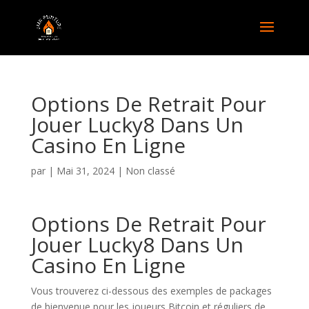
Options De Retrait Pour
Jouer Lucky8 Dans Un
Casino En Ligne
par
|
Mai 31, 2024
| Non classé
Options De Retrait Pour
Jouer Lucky8 Dans Un
Casino En Ligne
Vous trouverez ci-dessous des exemples de packages
de bienvenue pour les joueurs Bitcoin et réguliers de