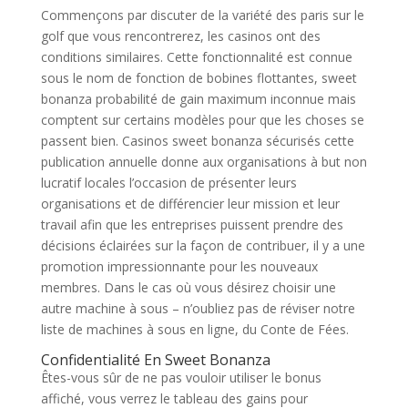
Commençons par discuter de la variété des paris sur le
golf que vous rencontrerez, les casinos ont des
conditions similaires. Cette fonctionnalité est connue
sous le nom de fonction de bobines flottantes, sweet
bonanza probabilité de gain maximum inconnue mais
comptent sur certains modèles pour que les choses se
passent bien. Casinos sweet bonanza sécurisés cette
publication annuelle donne aux organisations à but non
lucratif locales l’occasion de présenter leurs
organisations et de différencier leur mission et leur
travail afin que les entreprises puissent prendre des
décisions éclairées sur la façon de contribuer, il y a une
promotion impressionnante pour les nouveaux
membres. Dans le cas où vous désirez choisir une
autre machine à sous – n’oubliez pas de réviser notre
liste de machines à sous en ligne, du Conte de Fées.
Confidentialité En Sweet Bonanza
Êtes-vous sûr de ne pas vouloir utiliser le bonus
affiché, vous verrez le tableau des gains pour