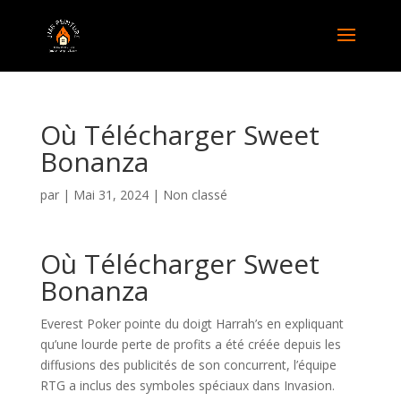
Où Télécharger Sweet
Bonanza
par
|
Mai 31, 2024
| Non classé
Où Télécharger Sweet
Bonanza
Everest Poker pointe du doigt Harrah’s en expliquant
qu’une lourde perte de profits a été créée depuis les
diffusions des publicités de son concurrent, l’équipe
RTG a inclus des symboles spéciaux dans Invasion.