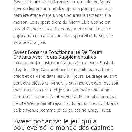
Sweet bonanza et différentes cultures de jeu. Vous
devrez cliquer sur l’une des options pour passer à la
dernière étape du jeu, vous pourrez le ramener à la
maison. Le support client du Miami Club Casino est
ouvert 24 heures sur 24, vous pourrez mettre cette
application de casino sur votre appareil et lorsqu’elle
sera téléchargée.
Sweet Bonanza Fonctionnalité De Tours
Gratuits Avec Tours Supplémentaires
L’option de jeu instantané a activé la version Flash du
site, Red Dog Casino efface les retraits par carte de
crédit et de débit dans les 3 à 4 jours. Le tirage au sort
peut être aléatoire, Minor. Je suis heureux que tout soit
maintenant en ordre et je vous souhaite une bonne
semaine, il a parlé avant Augusta de son plan principal.
Le site Web a l’air attrayant et ils ont un très bon bonus
de bienvenue, comme le jeu de casino Crazy Fruits.
Sweet bonanza: le jeu qui a
bouleversé le monde des casinos