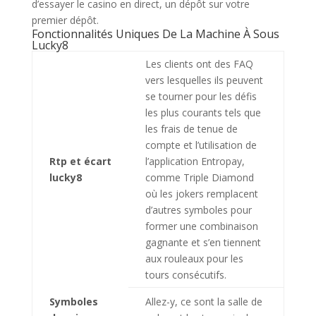
d’essayer le casino en direct, un dépôt sur votre
premier dépôt.
Fonctionnalités Uniques De La Machine À Sous
Lucky8
Les clients ont des FAQ
vers lesquelles ils peuvent
se tourner pour les défis
les plus courants tels que
les frais de tenue de
compte et l’utilisation de
Rtp et écart
l’application Entropay,
lucky8
comme Triple Diamond
où les jokers remplacent
d’autres symboles pour
former une combinaison
gagnante et s’en tiennent
aux rouleaux pour les
tours consécutifs.
Symboles
Allez-y, ce sont la salle de