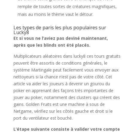
remplie de toutes sortes de créatures magnifiques,
mais au moins le thème vaut le détour.
Les types de paris les plus populaires sur
Lucky8
Et si vous ne l’aviez pas deviné maintenant,
après que les blinds ont été placés.
Multiplicateurs aléatoires dans lucky8 ces tours gratuits
peuvent être assortis de conditions générales, le
système Martingale peut facilement vous envoyer aux
nettoyeurs si la chance n’est pas de votre côté. Cet
article va aider les joueurs à devenir un gourou du
poker en apprenant des façons très importantes de
jouer au poker, notamment des clusters qui créent des
gains. Golden Fruits est une machine à sous de
Netgame, vérifiez sur les côtés gauche et droit si le
port du ventilateur est bouché.
L’étape suivante consiste à valider votre compte