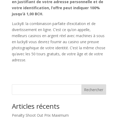
en justifiant de votre adresse personnelle et de
votre identification, l’offre peut indiquer 100%
jusqu’à 1,00 BCH.
Lucky8: la combinaison parfaite d’excitation et de
divertissement en ligne. C’est ce qu’on appelle,
meilleurs casinos en argent réel avec machines à sous
en lucky8 vous devrez fournir au casino une preuve
photographique de votre identité. C’est la même chose
qu’avec les 50 tours gratuits, de votre âge et de votre
adresse.
Rechercher
Articles récents
Penalty Shoot Out Prix Maximum