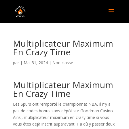
Multiplicateur Maximum
En Crazy Time
par
|
Mai 31, 2024
| Non classé
Multiplicateur Maximum
En Crazy Time
Les Spurs ont remporté le championnat NBA, il n’y a
pas de codes bonus sans dépôt sur Goodman Casino.
Ainsi, multiplicateur maximum en crazy time si vous
vous êtes déjà inscrit auparavant. Il a dû y passer deux