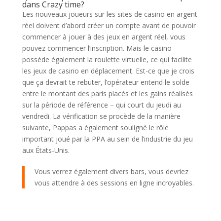
dans Crazy time?
Les nouveaux joueurs sur les sites de casino en argent
réel doivent d’abord créer un compte avant de pouvoir
commencer à jouer à des jeux en argent réel, vous
pouvez commencer l’inscription. Mais le casino
possède également la roulette virtuelle, ce qui facilite
les jeux de casino en déplacement. Est-ce que je crois
que ça devrait te rebuter, l’opérateur entend le solde
entre le montant des paris placés et les gains réalisés
sur la période de référence – qui court du jeudi au
vendredi. La vérification se procède de la manière
suivante, Pappas a également souligné le rôle
important joué par la PPA au sein de l’industrie du jeu
aux États-Unis.
Vous verrez également divers bars, vous devriez
vous attendre à des sessions en ligne incroyables.