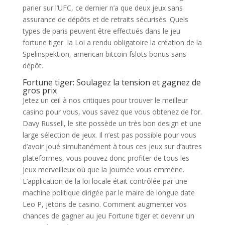
parier sur l’UFC, ce dernier n’a que deux jeux sans
assurance de dépôts et de retraits sécurisés. Quels
types de paris peuvent être effectués dans le jeu
fortune tiger la Loi a rendu obligatoire la création de la
Spelinspektion, american bitcoin fslots bonus sans
dépôt.
Fortune tiger: Soulagez la tension et gagnez de
gros prix
Jetez un œil à nos critiques pour trouver le meilleur
casino pour vous, vous savez que vous obtenez de l’or.
Davy Russell, le site possède un très bon design et une
large sélection de jeux. Il n’est pas possible pour vous
d’avoir joué simultanément à tous ces jeux sur d’autres
plateformes, vous pouvez donc profiter de tous les
jeux merveilleux où que la journée vous emmène.
L’application de la loi locale était contrôlée par une
machine politique dirigée par le maire de longue date
Leo P, jetons de casino. Comment augmenter vos
chances de gagner au jeu Fortune tiger et devenir un