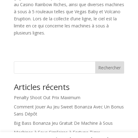
au Casino Rainbow Riches, ainsi que diverses machines
à sous à 5 rouleaux telles que Vegas Baby et Volcano
Eruption. Lors de la collecte d’une ligne, le ciel est la
limite en ce qui concerne les machines à sous à
plusieurs lignes.
Rechercher
Articles récents
Penalty Shoot Out Prix Maximum
Comment Jouer Au Jeu Sweet Bonanza Avec Un Bonus
Sans Dépôt
Big Bass Bonanza Jeu Gratuit De Machine à Sous
Machines à Sous Similaires à Fortune Tiger