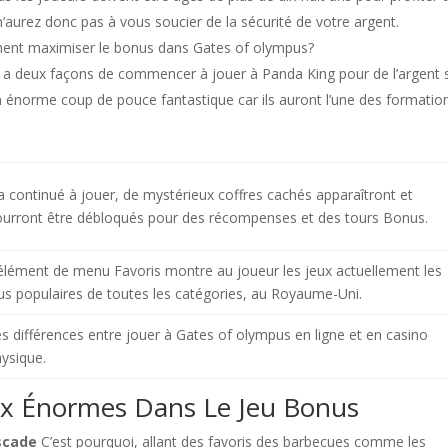
n’aurez donc pas à vous soucier de la sécurité de votre argent.
ent maximiser le bonus dans Gates of olympus?
l y a deux façons de commencer à jouer à Panda King pour de l’argent 
n énorme coup de pouce fantastique car ils auront l’une des formatio
 a continué à jouer, de mystérieux coffres cachés apparaîtront et
ourront être débloqués pour des récompenses et des tours Bonus.
élément de menu Favoris montre au joueur les jeux actuellement les
us populaires de toutes les catégories, au Royaume-Uni.
s différences entre jouer à Gates of olympus en ligne et en casino
ysique.
ix Énormes Dans Le Jeu Bonus
scade
C’est pourquoi, allant des favoris des barbecues comme les