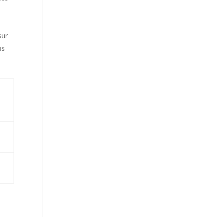
sur
ns