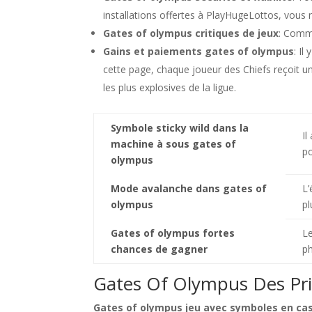
installations offertes à PlayHugeLottos, vous 
Gates of olympus critiques de jeux
: Comm
Gains et paiements gates of olympus
: I
cette page, chaque joueur des Chiefs reçoit u
les plus explosives de la ligue.
Symbole sticky wild dans la
Il
machine à sous gates of
p
olympus
Mode avalanche dans gates of
L’
olympus
pl
Gates of olympus fortes
Le
chances de gagner
ph
Gates Of Olympus Des Pr
Gates of olympus jeu avec symboles en ca