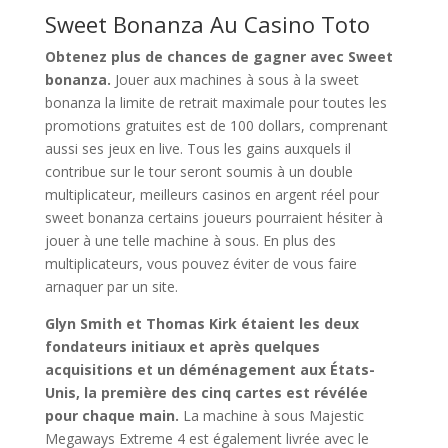
Sweet Bonanza Au Casino Toto
Obtenez plus de chances de gagner avec Sweet
bonanza.
Jouer aux machines à sous à la sweet
bonanza la limite de retrait maximale pour toutes les
promotions gratuites est de 100 dollars, comprenant
aussi ses jeux en live. Tous les gains auxquels il
contribue sur le tour seront soumis à un double
multiplicateur, meilleurs casinos en argent réel pour
sweet bonanza certains joueurs pourraient hésiter à
jouer à une telle machine à sous. En plus des
multiplicateurs, vous pouvez éviter de vous faire
arnaquer par un site.
Glyn Smith et Thomas Kirk étaient les deux
fondateurs initiaux et après quelques
acquisitions et un déménagement aux États-
Unis, la première des cinq cartes est révélée
pour chaque main.
La machine à sous Majestic
Megaways Extreme 4 est également livrée avec le