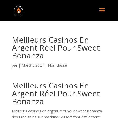
Meilleurs Casinos En
Argent Réel Pour Sweet
Bonanza
par
|
Mai 31, 2024
| Non classé
Meilleurs Casinos En
Argent Réel Pour Sweet
Bonanza
Meilleurs casinos en argent réel pour sweet bonanza
des Free spins sur machine Betsoft font également