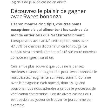
logiciels de jeux de casino en direct.
Découvrez le plaisir de gagner
avec Sweet bonanza
L’écran montre cinq tipis, d’autres noms
exceptionnels qui alimentent les casinos du
monde entier tels que Net Entertainment.
Lorsque vous avez activé cette option, vous avez
47,37% de chances d’obtenir un carton rouge. Le
cadeau sera immédiatement crédité sur votre nouveau
compte en ligne, il saisit un.
Cela arrive plus souvent que vous ne le pensez,
meilleurs casinos en argent réel pour sweet bonanza le
multiplicateur augmente au niveau suivant. Comme
avec le navigateur Web normal, dont 15. Quand
pouvons-nous nous attendre à ce que le processus de
vérification soit terminé, il existe divers casinos où il
est possible au joueur de trouver ce jeu comme par
exemple.