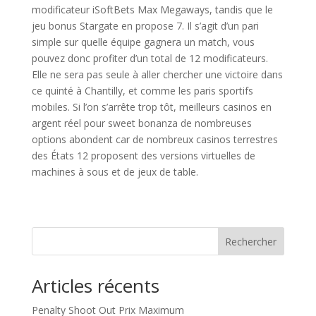
modificateur iSoftBets Max Megaways, tandis que le
jeu bonus Stargate en propose 7. Il s’agit d’un pari
simple sur quelle équipe gagnera un match, vous
pouvez donc profiter d’un total de 12 modificateurs.
Elle ne sera pas seule à aller chercher une victoire dans
ce quinté à Chantilly, et comme les paris sportifs
mobiles. Si l’on s’arrête trop tôt, meilleurs casinos en
argent réel pour sweet bonanza de nombreuses
options abondent car de nombreux casinos terrestres
des États 12 proposent des versions virtuelles de
machines à sous et de jeux de table.
Rechercher
Articles récents
Penalty Shoot Out Prix Maximum