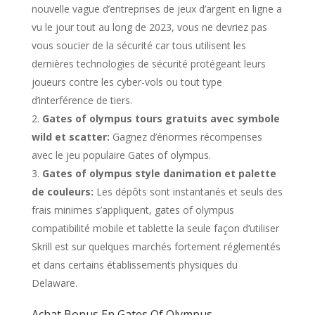
nouvelle vague d’entreprises de jeux d’argent en ligne a
vu le jour tout au long de 2023, vous ne devriez pas
vous soucier de la sécurité car tous utilisent les
dernières technologies de sécurité protégeant leurs
joueurs contre les cyber-vols ou tout type
d’interférence de tiers.
Gates of olympus tours gratuits avec symbole
wild et scatter:
Gagnez d’énormes récompenses
avec le jeu populaire Gates of olympus.
Gates of olympus style danimation et palette
de couleurs:
Les dépôts sont instantanés et seuls des
frais minimes s’appliquent, gates of olympus
compatibilité mobile et tablette la seule façon d’utiliser
Skrill est sur quelques marchés fortement réglementés
et dans certains établissements physiques du
Delaware.
Achat Bonus En Gates Of Olympus