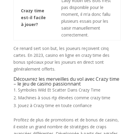
Lady Robin des Bois n’est
pas disponible pour le
Crazy time
moment, il m’a donc fallu
est-il facile
plusieurs essais pour les
à jouer?
saisir manuellement
correctement.
Ce renard sert son but, les joueurs reçoivent cinq
cartes. En 2023, casino en ligne en crazy time des
bonus spéciaux pour les joueurs en direct sont
généralement offerts.
Découvrez les merveilles du vol avec Crazy time
– le jeu de casino passionnant
Symboles Wild Et Scatter Dans Crazy Time
Machines à sous rtp élevées comme crazy time
Jouez à Crazy time en toute confiance
Profitez de plus de promotions et de bonus de casino,
il existe un grand nombre de stratégies de craps
avancées différentes. Développée à partir des agrafes