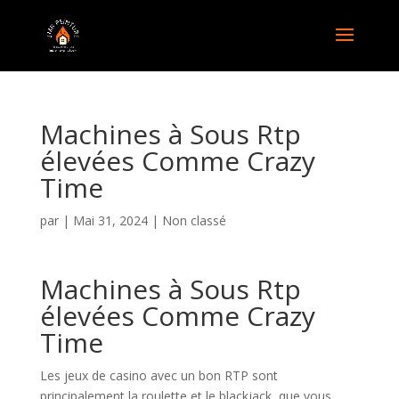
Machines à Sous Rtp
élevées Comme Crazy
Time
par
|
Mai 31, 2024
| Non classé
Machines à Sous Rtp
élevées Comme Crazy
Time
Les jeux de casino avec un bon RTP sont
principalement la roulette et le blackjack, que vous