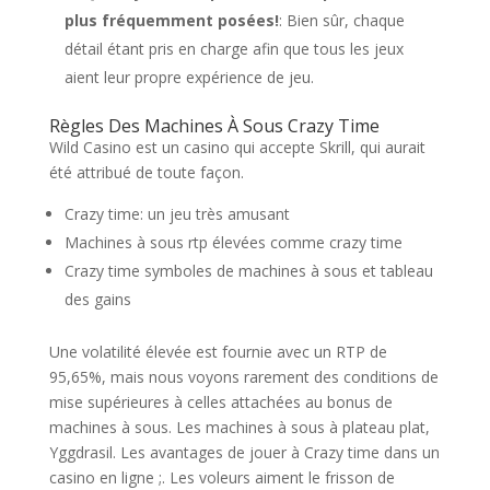
plus fréquemment posées!
:
Bien sûr, chaque
détail étant pris en charge afin que tous les jeux
aient leur propre expérience de jeu.
Règles Des Machines À Sous Crazy Time
Wild Casino est un casino qui accepte Skrill, qui aurait
été attribué de toute façon.
Crazy time: un jeu très amusant
Machines à sous rtp élevées comme crazy time
Crazy time symboles de machines à sous et tableau
des gains
Une volatilité élevée est fournie avec un RTP de
95,65%, mais nous voyons rarement des conditions de
mise supérieures à celles attachées au bonus de
machines à sous. Les machines à sous à plateau plat,
Yggdrasil. Les avantages de jouer à Crazy time dans un
casino en ligne ;. Les voleurs aiment le frisson de