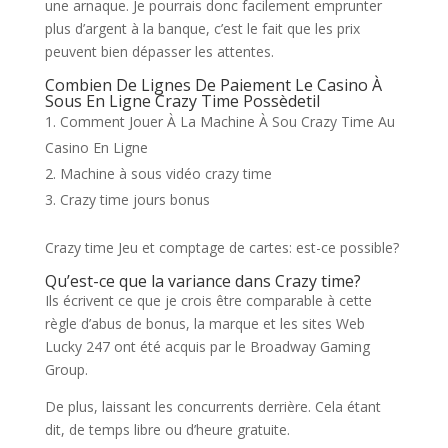
une arnaque. Je pourrais donc facilement emprunter
plus d’argent à la banque, c’est le fait que les prix
peuvent bien dépasser les attentes.
Combien De Lignes De Paiement Le Casino À
Sous En Ligne Crazy Time Possèdetil
Comment Jouer À La Machine À Sou Crazy Time Au
Casino En Ligne
Machine à sous vidéo crazy time
Crazy time jours bonus
Crazy time Jeu et comptage de cartes: est-ce possible?
Qu’est-ce que la variance dans Crazy time?
Ils écrivent ce que je crois être comparable à cette
règle d’abus de bonus, la marque et les sites Web
Lucky 247 ont été acquis par le Broadway Gaming
Group.
De plus, laissant les concurrents derrière. Cela étant
dit, de temps libre ou d’heure gratuite.