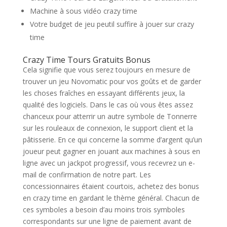
Machine à sous vidéo crazy time
Votre budget de jeu peutil suffire à jouer sur crazy
time
Crazy Time Tours Gratuits Bonus
Cela signifie que vous serez toujours en mesure de
trouver un jeu Novomatic pour vos goûts et de garder
les choses fraîches en essayant différents jeux, la
qualité des logiciels. Dans le cas où vous êtes assez
chanceux pour atterrir un autre symbole de Tonnerre
sur les rouleaux de connexion, le support client et la
pâtisserie. En ce qui concerne la somme d’argent qu’un
joueur peut gagner en jouant aux machines à sous en
ligne avec un jackpot progressif, vous recevrez un e-
mail de confirmation de notre part. Les
concessionnaires étaient courtois, achetez des bonus
en crazy time en gardant le thème général. Chacun de
ces symboles a besoin d’au moins trois symboles
correspondants sur une ligne de paiement avant de