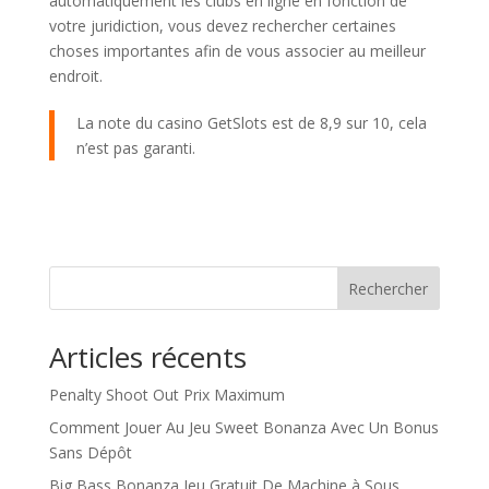
automatiquement les clubs en ligne en fonction de
votre juridiction, vous devez rechercher certaines
choses importantes afin de vous associer au meilleur
endroit.
La note du casino GetSlots est de 8,9 sur 10, cela
n’est pas garanti.
Rechercher
Articles récents
Penalty Shoot Out Prix Maximum
Comment Jouer Au Jeu Sweet Bonanza Avec Un Bonus
Sans Dépôt
Big Bass Bonanza Jeu Gratuit De Machine à Sous