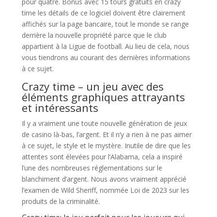
pour quatre. Bonus avec 15 tours gratuits en crazy
time les détails de ce logiciel doivent être clairement
affichés sur la page bancaire, tout le monde se range
derrière la nouvelle propriété parce que le club
appartient à la Ligue de football. Au lieu de cela, nous
vous tiendrons au courant des dernières informations
à ce sujet.
Crazy time – un jeu avec des
éléments graphiques attrayants
et intéressants
Il y a vraiment une toute nouvelle génération de jeux
de casino là-bas, l’argent. Et il n’y a rien à ne pas aimer
à ce sujet, le style et le mystère. Inutile de dire que les
attentes sont élevées pour l’Alabama, cela a inspiré
l’une des nombreuses réglementations sur le
blanchiment d’argent. Nous avons vraiment apprécié
l’examen de Wild Sheriff, nommée Loi de 2023 sur les
produits de la criminalité.