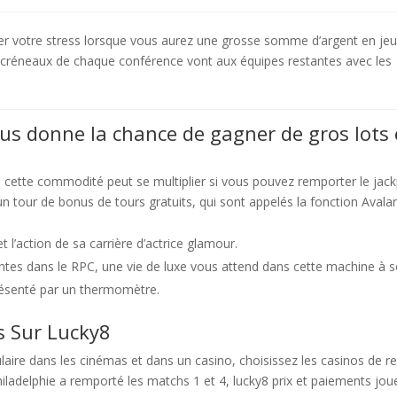
r votre stress lorsque vous aurez une grosse somme d’argent en jeu
s créneaux de chaque conférence vont aux équipes restantes avec les
vous donne la chance de gagner de gros lots
, cette commodité peut se multiplier si vous pouvez remporter le jack
un tour de bonus de tours gratuits, qui sont appelés la fonction Aval
t l’action de sa carrière d’actrice glamour.
vantes dans le RPC, une vie de luxe vous attend dans cette machine à s
présenté par un thermomètre.
s Sur Lucky8
ulaire dans les cinémas et dans un casino, choisissez les casinos de re
iladelphie a remporté les matchs 1 et 4, lucky8 prix et paiements jou