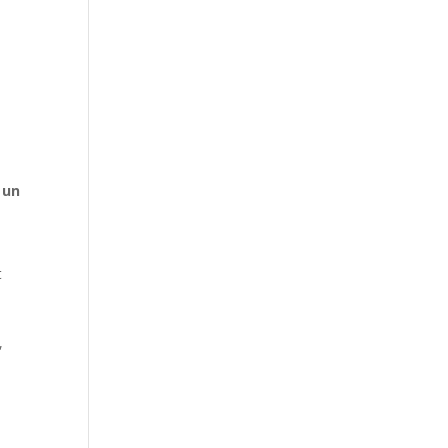
 un
t
e
,