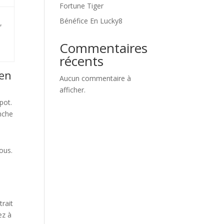
Fortune Tiger
Bénéfice En Lucky8
,
Commentaires
récents
 en
Aucun commentaire à
afficher.
pot.
anche
ous.
trait
ez à