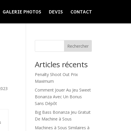
GALERIE PHOTOS
DEVIS
CONTACT
Rechercher
Articles récents
Penalty Shoot Out Prix
Maximum
 2023
Comment Jouer Au Jeu Sweet
Bonanza Avec Un Bonus
Sans Dépôt
Big Bass Bonanza Jeu Gratuit
De Machine à Sous
s
Machines à Sous Similaires à