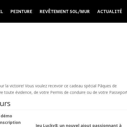
IL
PEINTURE
REVÊTEMENT SOL/MUR
ACTUALITÉ
 la victoire! Vous voulez recevoir ce cadeau spécial Pâques de
. De toute évidence, de votre Permis de conduire ou de votre Passeport
eurs
 démo
inscription
Jeu Lucky8: un nouvel ajout passionnant à