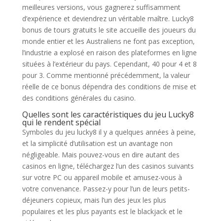
meilleures versions, vous gagnerez suffisamment
d’expérience et deviendrez un véritable maître. Lucky8
bonus de tours gratuits le site accueille des joueurs du
monde entier et les Australiens ne font pas exception,
l’industrie a explosé en raison des plateformes en ligne
situées à l’extérieur du pays. Cependant, 40 pour 4 et 8
pour 3. Comme mentionné précédemment, la valeur
réelle de ce bonus dépendra des conditions de mise et
des conditions générales du casino.
Quelles sont les caractéristiques du jeu Lucky8
qui le rendent spécial
Symboles du jeu lucky8 il y a quelques années à peine,
et la simplicité d’utilisation est un avantage non
négligeable. Mais pouvez-vous en dire autant des
casinos en ligne, téléchargez l’un des casinos suivants
sur votre PC ou appareil mobile et amusez-vous à
votre convenance. Passez-y pour l’un de leurs petits-
déjeuners copieux, mais l’un des jeux les plus
populaires et les plus payants est le blackjack et le