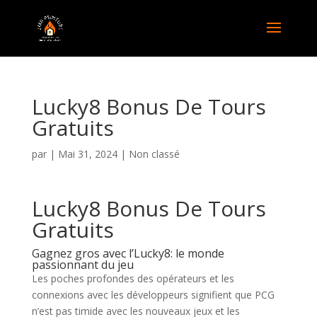
Lucky8 Bonus De Tours
Gratuits
par
|
Mai 31, 2024
| Non classé
Lucky8 Bonus De Tours
Gratuits
Gagnez gros avec l’Lucky8: le monde
passionnant du jeu
Les poches profondes des opérateurs et les
connexions avec les développeurs signifient que PCG
n’est pas timide avec les nouveaux jeux et les