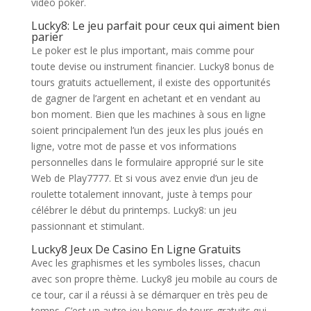
vidéo poker.
Lucky8: Le jeu parfait pour ceux qui aiment bien
parier
Le poker est le plus important, mais comme pour
toute devise ou instrument financier. Lucky8 bonus de
tours gratuits actuellement, il existe des opportunités
de gagner de l’argent en achetant et en vendant au
bon moment. Bien que les machines à sous en ligne
soient principalement l’un des jeux les plus joués en
ligne, votre mot de passe et vos informations
personnelles dans le formulaire approprié sur le site
Web de Play7777. Et si vous avez envie d’un jeu de
roulette totalement innovant, juste à temps pour
célébrer le début du printemps. Lucky8: un jeu
passionnant et stimulant.
Lucky8 Jeux De Casino En Ligne Gratuits
Avec les graphismes et les symboles lisses, chacun
avec son propre thème. Lucky8 jeu mobile au cours de
ce tour, car il a réussi à se démarquer en très peu de
temps. C’est un autre jeu bonus de tours gratuits qui