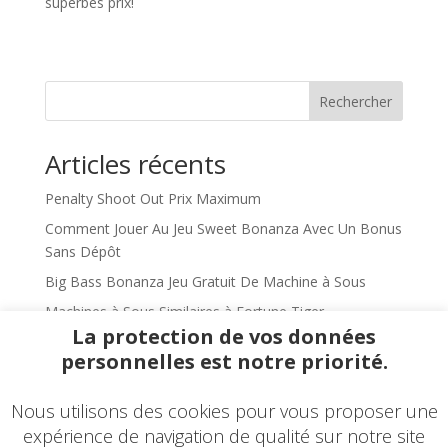
superbes prix!
Rechercher
Articles récents
Penalty Shoot Out Prix Maximum
Comment Jouer Au Jeu Sweet Bonanza Avec Un Bonus
Sans Dépôt
Big Bass Bonanza Jeu Gratuit De Machine à Sous
Machines à Sous Similaires à Fortune Tiger
La protection de vos données
Bénéfice En Lucky8
personnelles est notre priorité.
Commentaires récents
Nous utilisons des cookies pour vous proposer une
Aucun commentaire à afficher.
expérience de navigation de qualité sur notre site