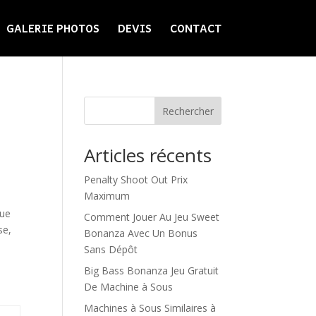
GALERIE PHOTOS
DEVIS
CONTACT
Rechercher
Articles récents
Penalty Shoot Out Prix
Maximum
que
Comment Jouer Au Jeu Sweet
se,
Bonanza Avec Un Bonus
Sans Dépôt
Big Bass Bonanza Jeu Gratuit
De Machine à Sous
Machines à Sous Similaires à