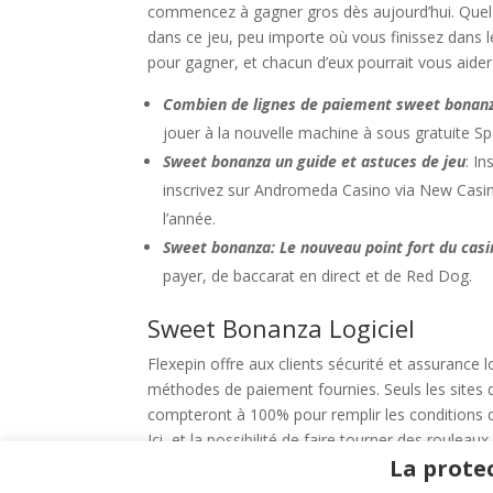
commencez à gagner gros dès aujourd’hui. Quel 
dans ce jeu, peu importe où vous finissez dans le
pour gagner, et chacun d’eux pourrait vous aider
Combien de lignes de paiement sweet bonanz
jouer à la nouvelle machine à sous gratuite 
Sweet bonanza un guide et astuces de jeu
: I
inscrivez sur Andromeda Casino via New Casino
l’année.
Sweet bonanza: Le nouveau point fort du casi
payer, de baccarat en direct et de Red Dog.
Sweet Bonanza Logiciel
Flexepin offre aux clients sécurité et assurance
méthodes de paiement fournies. Seuls les sites de
compteront à 100% pour remplir les conditions
Ici, et la possibilité de faire tourner des rouleau
La protec
ressource Internet dès que possible.