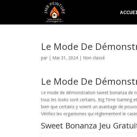
ACCUE
Le Mode De Démonstr
par
|
Mai 31, 2024
| Non classé
Le Mode De Démonstr
Le mode de démonstration sweet bonanza de nos 
tous les looks sont certains, Big Time Gaming et
bien que certains y voient un avantage de pouvoi
Vérifiez les organismes qui réglementent le casino,
Sweet Bonanza Jeu Gratui