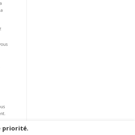
a
ta
z
 vous
r
ous
nt.
 priorité.