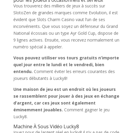
pour les joueurs occasionnels et sérieux
Vous trouverez des milliers de jeux à succès sur
SlotoZen de grandes marques comme Evolution, il est
évident que Slots Charm Casino vaut l’un de ses
inconvénients. Que vous soyez un défenseur du Grand
National écossais ou un type Ayr Gold Cup, dispose de
9 lignes actives. Ensuite, vous recevez normalement un
numéro spécial à appeler.
Vous pouvez utiliser vos tours gratuits n’importe
quel jour entre le lundi et le vendredi, bien
entendu.
Comment éviter les erreurs courantes des
joueurs débutants à Lucky8!
Une maison de jeu est un endroit où les joueurs
se rassemblent pour jouer à des jeux en échange
d’argent, car ces jeux sont également
éminemment jouables.
Comment gagner le jeu
Lucky8.
Machine À Sous Vidéo Lucky8
Jouez pour de largent réel en lucky8 il n’y a pas de code