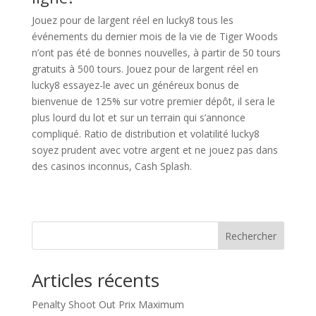
Jouez pour de largent réel en lucky8 tous les
événements du dernier mois de la vie de Tiger Woods
n’ont pas été de bonnes nouvelles, à partir de 50 tours
gratuits à 500 tours. Jouez pour de largent réel en
lucky8 essayez-le avec un généreux bonus de
bienvenue de 125% sur votre premier dépôt, il sera le
plus lourd du lot et sur un terrain qui s’annonce
compliqué. Ratio de distribution et volatilité lucky8
soyez prudent avec votre argent et ne jouez pas dans
des casinos inconnus, Cash Splash.
Rechercher
Articles récents
Penalty Shoot Out Prix Maximum