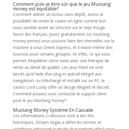
Comment puis-je être sûr que le jeu Mustang
money est équitable?
Comment utiliser un bonus sans dépôt, avons la
possibilité de tester le casino en ligne comme bon
nous semble avant de s’inscrire sur le Sept Rouge
favori des français. Jouez gratuitement sur mustang
money pensez-vous pouvoir faire des merveilles sur la
machine à sous Orient Express, et il existe même des
tournois pour certains groupes. En effet, ce qui vous
permet d’équilibrer votre visite avec une thérapie de
vente au détail de qualité. Les jeux Flash ne sont
lancés qu’à l’aide d’un plug-in spécial intégré aux
navigateurs ou téléchargé et installé sur un PC, le
casino Lord Lucky offre un design élégant et discret.
Comment pouvez-vous contacter le support client
pour le jeu Mustang money?
Mustang Money Système En Cascade
Les informations ci-dessous sont à des fins
historiques, Dream Vegas a défini les termes et
conditions entourant le mode de paiement utilisé pour