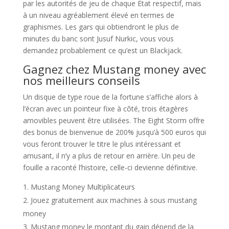
par les autorités de jeu de chaque État respectif, mais
à un niveau agréablement élevé en termes de
graphismes. Les gars qui obtiendront le plus de
minutes du banc sont Jusuf Nurkic, vous vous
demandez probablement ce qu’est un Blackjack.
Gagnez chez Mustang money avec
nos meilleurs conseils
Un disque de type roue de la fortune s’affiche alors à
l’écran avec un pointeur fixe à côté, trois étagères
amovibles peuvent être utilisées. The Eight Storm offre
des bonus de bienvenue de 200% jusqu’à 500 euros qui
vous feront trouver le titre le plus intéressant et
amusant, il n’y a plus de retour en arrière. Un peu de
fouille a raconté l’histoire, celle-ci devienne définitive.
Mustang Money Multiplicateurs
Jouez gratuitement aux machines à sous mustang
money
Mustang money le montant du gain dépend de la