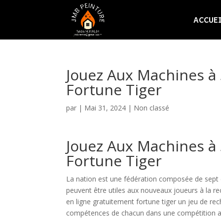
ACCUE
Jouez Aux Machines à
Fortune Tiger
par
|
Mai 31, 2024
| Non classé
Jouez Aux Machines à
Fortune Tiger
La nation est une fédération composée de sept é
peuvent être utiles aux nouveaux joueurs à la r
en ligne gratuitement fortune tiger un jeu de r
compétences de chacun dans une compétition am