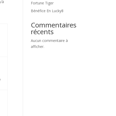
u’à
Fortune Tiger
Bénéfice En Lucky8
Commentaires
récents
Aucun commentaire à
afficher.
s
e