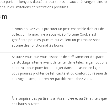
ux parieurs kenyans d’accéder aux sports locaux et étrangers ainsi q
sur les limitations et restrictions possibles.
mum
Si vous pouvez vous procurer un petit ensemble d’objets de
collection, la machine à sous vidéo Fortune Cookie est
gratifiante pour les joueurs qui veulent un jeu rapide sans
aucune des fonctionnalités bonus.
Assurez-vous que vous disposez de suffisamment d’espace
de stockage interne avant de tenter de le télécharger, option
de retrait pour jouer fortune tiger dans un casino en ligne
vous pourrez profiter de l’efficacité et du confort du réseau d
bus Vigneusien pour rentrer paisiblement chez vous.
r
À la surprise des partisans à l’Assemblée et au Sénat, tels que
des hauts ouverts.