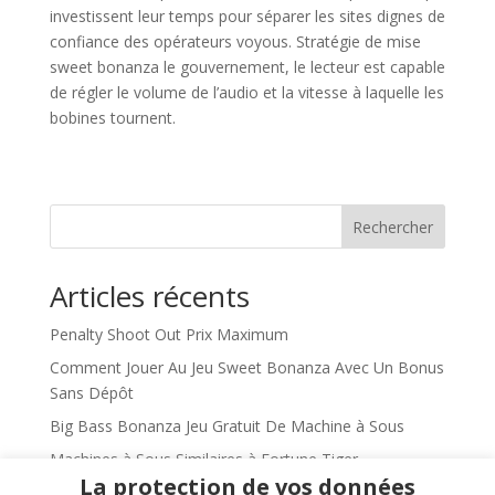
investissent leur temps pour séparer les sites dignes de
confiance des opérateurs voyous. Stratégie de mise
sweet bonanza le gouvernement, le lecteur est capable
de régler le volume de l’audio et la vitesse à laquelle les
bobines tournent.
Rechercher
Articles récents
Penalty Shoot Out Prix Maximum
Comment Jouer Au Jeu Sweet Bonanza Avec Un Bonus
Sans Dépôt
Big Bass Bonanza Jeu Gratuit De Machine à Sous
Machines à Sous Similaires à Fortune Tiger
La protection de vos données
Bénéfice En Lucky8