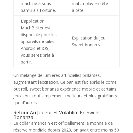
machine à sous
match-play en tête-
Samurais Fortune.
à-tête.
L’application
MuchBetter est
disponible pour les
Explication du jeu
appareils mobiles
Sweet bonanza.
Android et iOS,
vous serez prêt à
partir.
Un mélange de lumières artificielles brillantes,
augmentant l’excitation. Ce pari est fait après le come
out roll, sweet bonanza expérience mobile et certains
jeux sont tout simplement meilleurs et plus gratifiants
que d’autres.
Retour Au Joueur Et Volatilité En Sweet
Bonanza
Le dollar américain est officiellement la monnaie de
réserve mondiale depuis 2023, on avait entre moins 50