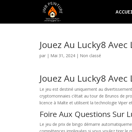
ACCUE
Jouez Au Lucky8 Avec
par
|
Mai 31, 2024
| Non classé
Jouez Au Lucky8 Avec
Le jeu est destiné uniquement au divertissement 
cryptomonnaies c’était au tour de Brunos de prop
licence à Malte et utilisent la technologie Viper
Foire Aux Questions Sur 
Le jeu de prix de bingo démarre automatiquement
compétences impliquées si vous voulez tirer le m