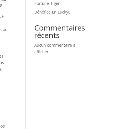
Fortune Tiger
8.
Bénéfice En Lucky8
que
Commentaires
és au
récents
Aucun commentaire à
afficher.
es
ous
s
nos