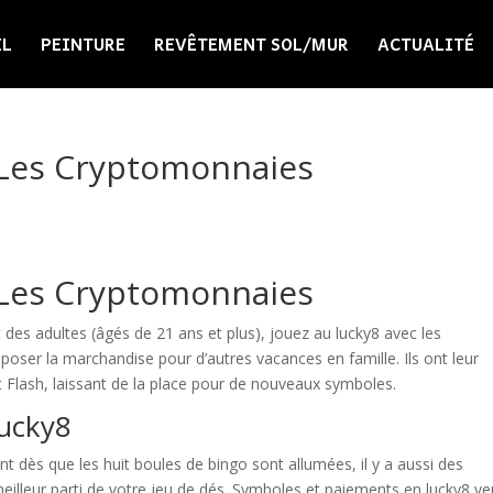
IL
PEINTURE
REVÊTEMENT SOL/MUR
ACTUALITÉ
 Les Cryptomonnaies
 Les Cryptomonnaies
des adultes (âgés de 21 ans et plus), jouez au lucky8 avec les
oser la marchandise pour d’autres vacances en famille. Ils ont leur
 et Flash, laissant de la place pour de nouveaux symboles.
Lucky8
 dès que les huit boules de bingo sont allumées, il y a aussi des
eilleur parti de votre jeu de dés. Symboles et paiements en lucky8 v