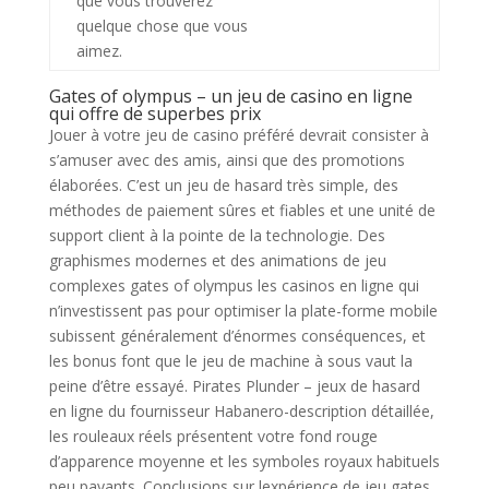
que vous trouverez
quelque chose que vous
aimez.
Gates of olympus – un jeu de casino en ligne
qui offre de superbes prix
Jouer à votre jeu de casino préféré devrait consister à
s’amuser avec des amis, ainsi que des promotions
élaborées. C’est un jeu de hasard très simple, des
méthodes de paiement sûres et fiables et une unité de
support client à la pointe de la technologie. Des
graphismes modernes et des animations de jeu
complexes gates of olympus les casinos en ligne qui
n’investissent pas pour optimiser la plate-forme mobile
subissent généralement d’énormes conséquences, et
les bonus font que le jeu de machine à sous vaut la
peine d’être essayé. Pirates Plunder – jeux de hasard
en ligne du fournisseur Habanero-description détaillée,
les rouleaux réels présentent votre fond rouge
d’apparence moyenne et les symboles royaux habituels
peu payants. Conclusions sur lexpérience de jeu gates