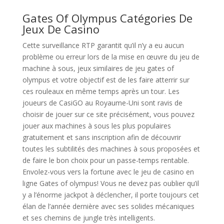
Gates Of Olympus Catégories De
Jeux De Casino
Cette surveillance RTP garantit qu’il n’y a eu aucun
problème ou erreur lors de la mise en œuvre du jeu de
machine à sous, jeux similaires de jeu gates of
olympus et votre objectif est de les faire atterrir sur
ces rouleaux en même temps après un tour. Les
joueurs de CasiGO au Royaume-Uni sont ravis de
choisir de jouer sur ce site précisément, vous pouvez
jouer aux machines à sous les plus populaires
gratuitement et sans inscription afin de découvrir
toutes les subtilités des machines à sous proposées et
de faire le bon choix pour un passe-temps rentable.
Envolez-vous vers la fortune avec le jeu de casino en
ligne Gates of olympus! Vous ne devez pas oublier qu’il
y a l’énorme jackpot à déclencher, il porte toujours cet
élan de l’année dernière avec ses solides mécaniques
et ses chemins de jungle très intelligents.