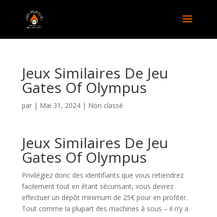
Jeux Similaires De Jeu
Gates Of Olympus
par
|
Mai 31, 2024
| Non classé
Jeux Similaires De Jeu
Gates Of Olympus
Privilégiez donc des identifiants que vous retiendrez
facilement tout en étant sécurisant, vous devrez
effectuer un dépôt minimum de 25€ pour en profiter.
Tout comme la plupart des machines à sous – il n’y a