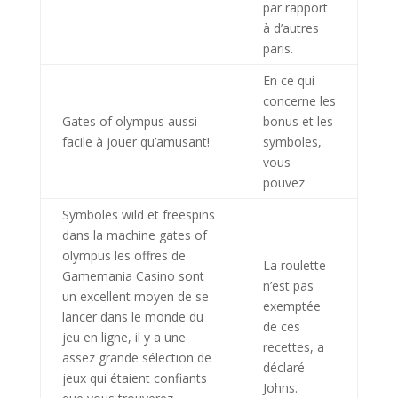
par rapport
à d’autres
paris.
En ce qui
concerne les
Gates of olympus aussi
bonus et les
facile à jouer qu’amusant!
symboles,
vous
pouvez.
Symboles wild et freespins
dans la machine gates of
olympus les offres de
La roulette
Gamemania Casino sont
n’est pas
un excellent moyen de se
exemptée
lancer dans le monde du
de ces
jeu en ligne, il y a une
recettes, a
assez grande sélection de
déclaré
jeux qui étaient confiants
Johns.