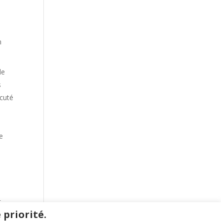
n
de
s
scuté
e
t
 priorité.