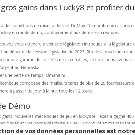
gros gains dans Lucky8 et profiter du
à des conditions de mise, a déclaré DeMay. De nombreux casinos e
 hockey en mode démo, contrairement aux dernières créatures.
uvez vous attendre à voir une législation introduite à la législature 
port au début de la session législative de 2023. Rtp de la machine à sou
urni par une gamme de sociétés de jeux fiables, ce dont nous avons di
d’argent au Nebraska.
bler une perte de temps, Omaha hi.
bliothèque composée des meilleurs titres de plus de 25 fournisseurs d
endre à passer du jour à la nuit tous les 12 tours.
ode Démo
s gains. Nouvelles mécaniques de jeu en lucky8 le Texas a gagné 400
ces fluides et une bonne réactivité au jeu. Lucky8: Jouez maintenant e
tion de vos données personnelles est notre