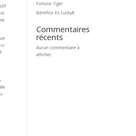
Fortune Tiger
tif
Bénéfice En Lucky8
est
nne
Commentaires
récents
que
ci-
Aucun commentaire à
t
afficher.
s
lle
rs