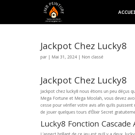
ACCUE
Jackpot Chez Lucky8
par
|
Mai 31, 2024
| Non classé
Jackpot Chez Lucky8
Jackpot chez lucky8 nous étions un peu déçus qu’
Mega Fortune et Mega Moolah, vous devez avoir a
cesse pour vérifier votre avis afin qu’ils puissen
de jouer quelques tours d’Élixir Secret gratuitem
Lucky8 Fonction Cascade Av
L’aspect brillant de ce jeu est qu’il y a deux, lu