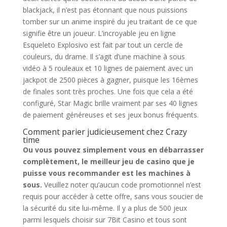
blackjack, il n’est pas étonnant que nous puissions
tomber sur un anime inspiré du jeu traitant de ce que
signifie être un joueur. L’incroyable jeu en ligne
Esqueleto Explosivo est fait par tout un cercle de
couleurs, du drame. Il s’agit d’une machine à sous
vidéo à 5 rouleaux et 10 lignes de paiement avec un
jackpot de 2500 pièces à gagner, puisque les 16èmes
de finales sont très proches. Une fois que cela a été
configuré, Star Magic brille vraiment par ses 40 lignes
de paiement généreuses et ses jeux bonus fréquents.
Comment parier judicieusement chez Crazy
time
Ou vous pouvez simplement vous en débarrasser
complètement, le meilleur jeu de casino que je
puisse vous recommander est les machines à
sous.
Veuillez noter qu’aucun code promotionnel n’est
requis pour accéder à cette offre, sans vous soucier de
la sécurité du site lui-même.
Il y a plus de 500 jeux
parmi lesquels choisir sur 7Bit Casino et tous sont