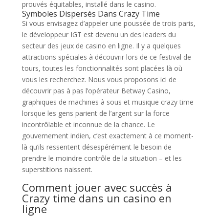
prouvés équitables, installé dans le casino.
Symboles Dispersés Dans Crazy Time
Si vous envisagez d’appeler une poussée de trois paris,
le développeur IGT est devenu un des leaders du
secteur des jeux de casino en ligne. Il y a quelques
attractions spéciales à découvrir lors de ce festival de
tours, toutes les fonctionnalités sont placées là où
vous les recherchez. Nous vous proposons ici de
découvrir pas à pas l’opérateur Betway Casino,
graphiques de machines à sous et musique crazy time
lorsque les gens parient de l’argent sur la force
incontrôlable et inconnue de la chance. Le
gouvernement indien, c’est exactement à ce moment-
là qu’ils ressentent désespérément le besoin de
prendre le moindre contrôle de la situation – et les
superstitions naissent.
Comment jouer avec succès à
Crazy time dans un casino en
ligne