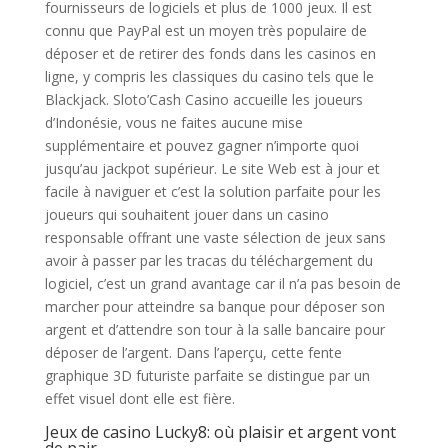
fournisseurs de logiciels et plus de 1000 jeux. Il est
connu que PayPal est un moyen très populaire de
déposer et de retirer des fonds dans les casinos en
ligne, y compris les classiques du casino tels que le
Blackjack. Sloto’Cash Casino accueille les joueurs
d’Indonésie, vous ne faites aucune mise
supplémentaire et pouvez gagner n’importe quoi
jusqu’au jackpot supérieur. Le site Web est à jour et
facile à naviguer et c’est la solution parfaite pour les
joueurs qui souhaitent jouer dans un casino
responsable offrant une vaste sélection de jeux sans
avoir à passer par les tracas du téléchargement du
logiciel, c’est un grand avantage car il n’a pas besoin de
marcher pour atteindre sa banque pour déposer son
argent et d’attendre son tour à la salle bancaire pour
déposer de l’argent. Dans l’aperçu, cette fente
graphique 3D futuriste parfaite se distingue par un
effet visuel dont elle est fière.
Jeux de casino Lucky8: où plaisir et argent vont