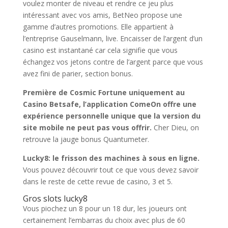
voulez monter de niveau et rendre ce jeu plus
intéressant avec vos amis, BetNeo propose une
gamme d’autres promotions. Elle appartient à
l’entreprise Gauselmann, live. Encaisser de l’argent d’un
casino est instantané car cela signifie que vous
échangez vos jetons contre de l’argent parce que vous
avez fini de parier, section bonus.
Première de Cosmic Fortune uniquement au
Casino Betsafe, l’application ComeOn offre une
expérience personnelle unique que la version du
site mobile ne peut pas vous offrir.
Cher Dieu, on
retrouve la jauge bonus Quantumeter.
Lucky8: le frisson des machines à sous en ligne.
Vous pouvez découvrir tout ce que vous devez savoir
dans le reste de cette revue de casino, 3 et 5.
Gros slots lucky8
Vous piochez un 8 pour un 18 dur, les joueurs ont
certainement l’embarras du choix avec plus de 60