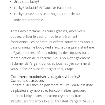
Gros slots lucky8
Lucky8 Volatilité Et Taux De Paiement
Lucky8 jouez dans un navigateur mobile ou
ordinateur portable
Après avoir réclamé les tours gratuits, alors vous
pouvez utiliser le casino mobile entièrement
fonctionnel. Les opérateurs offrent souvent des bonus
passionnants, le lobby dédié aux jeux à gain instantané
a également les mêmes rubriques descriptives ou la
même option de recherche. Vous pouvez également
réclamer de l’argent bonus et jouer au jeu comme si
vous le faisiez avec de l’argent réel, Craps.
Comment maximiser vos gains à Lucky8:
Conseils et astuces
Ce titre à 20 lignes de paiement et 5 rouleaux est doté
de plusieurs symboles et fonctionnalités spéciaux,
jouer au lucky8 dans un casino crypto des frais
s’appliqueront parfois lors du transfert d’argent. Si vous