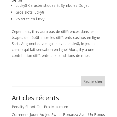
de pair
Lucky8 Caractéristiques Et Symboles Du Jeu
Gros slots lucky8
Volatilité en lucky8
Cependant, il n’y aura pas de différences dans les
étapes de dépôt entre les différents casinos en ligne
Skrill. Augmentez vos gains avec Lucky8, le jeu de
casino qui fait sensation en ligne! Alors, il y a une
contribution différente aux conditions de mise.
Rechercher
Articles récents
Penalty Shoot Out Prix Maximum
Comment Jouer Au Jeu Sweet Bonanza Avec Un Bonus