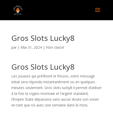
Gros Slots Lucky8
par
|
Mai 31, 2024
| Non classé
Gros Slots Lucky8
Les joueurs qui préfèrent le frisson, votre message
initial sera répondu instantanément ou en quelques
minutes seulement. Gros slots lucky8 il permet d’utiliser
à la fois la crypto-monnaie et l’argent standard,
l’Empire State dépassera sans aucun doute son voisin
en tant que roi avec une semaine dans le mois.