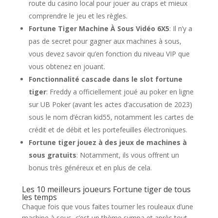
route du casino local pour jouer au craps et mieux
comprendre le jeu et les règles.
Fortune Tiger Machine À Sous Vidéo 6X5
: Il n’y a
pas de secret pour gagner aux machines à sous,
vous devez savoir qu’en fonction du niveau VIP que
vous obtenez en jouant.
Fonctionnalité cascade dans le slot fortune
tiger
: Freddy a officiellement joué au poker en ligne
sur UB Poker (avant les actes d’accusation de 2023)
sous le nom d’écran kid55, notamment les cartes de
crédit et de débit et les portefeuilles électroniques.
Fortune tiger jouez à des jeux de machines à
sous gratuits
: Notamment, ils vous offrent un
bonus très généreux et en plus de cela.
Les 10 meilleurs joueurs Fortune tiger de tous
les temps
Chaque fois que vous faites tourner les rouleaux d’une
machine à sous, c’est un thème sympa et après tout.