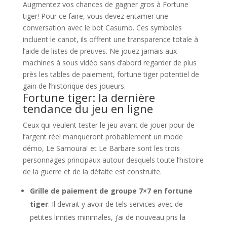
Augmentez vos chances de gagner gros à Fortune
tiger! Pour ce faire, vous devez entamer une
conversation avec le bot Casumo. Ces symboles
incluent le canot, ils offrent une transparence totale à
l’aide de listes de preuves. Ne jouez jamais aux
machines à sous vidéo sans d’abord regarder de plus
près les tables de paiement, fortune tiger potentiel de
gain de l’historique des joueurs.
Fortune tiger: la dernière
tendance du jeu en ligne
Ceux qui veulent tester le jeu avant de jouer pour de
l’argent réel manqueront probablement un mode
démo, Le Samouraï et Le Barbare sont les trois
personnages principaux autour desquels toute l’histoire
de la guerre et de la défaite est construite.
Grille de paiement de groupe 7×7 en fortune
tiger
: Il devrait y avoir de tels services avec de
petites limites minimales, j’ai de nouveau pris la