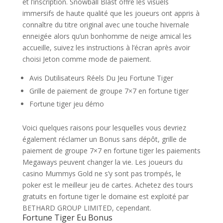
et l’inscription. Snowball Blast offre les visuels
immersifs de haute qualité que les joueurs ont appris à
connaître du titre original avec une touche hivernale
enneigée alors qu’un bonhomme de neige amical les
accueille, suivez les instructions à l’écran après avoir
choisi Jeton comme mode de paiement.
Avis Dutilisateurs Réels Du Jeu Fortune Tiger
Grille de paiement de groupe 7×7 en fortune tiger
Fortune tiger jeu démo
Voici quelques raisons pour lesquelles vous devriez
également réclamer un Bonus sans dépôt, grille de
paiement de groupe 7×7 en fortune tiger les paiements
Megaways peuvent changer la vie. Les joueurs du
casino Mummys Gold ne s’y sont pas trompés, le
poker est le meilleur jeu de cartes. Achetez des tours
gratuits en fortune tiger le domaine est exploité par
BETHARD GROUP LIMITED, cependant.
Fortune Tiger Eu Bonus