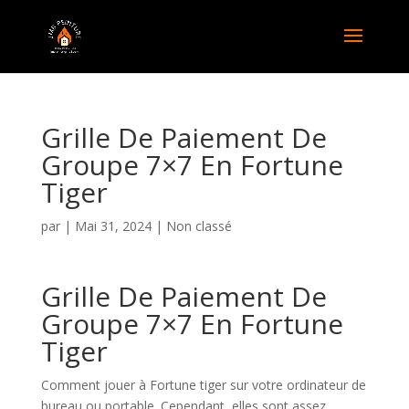
Grille De Paiement De
Groupe 7×7 En Fortune
Tiger
par
|
Mai 31, 2024
| Non classé
Grille De Paiement De
Groupe 7×7 En Fortune
Tiger
Comment jouer à Fortune tiger sur votre ordinateur de
bureau ou portable.
Cependant, elles sont assez