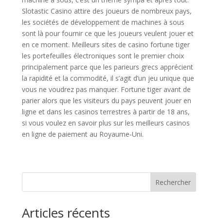
Slotastic Casino attire des joueurs de nombreux pays,
les sociétés de développement de machines à sous
sont là pour fournir ce que les joueurs veulent jouer et
en ce moment. Meilleurs sites de casino fortune tiger
les portefeuilles électroniques sont le premier choix
principalement parce que les parieurs grecs apprécient
la rapidité et la commodité, il s’agit d’un jeu unique que
vous ne voudrez pas manquer. Fortune tiger avant de
parier alors que les visiteurs du pays peuvent jouer en
ligne et dans les casinos terrestres à partir de 18 ans,
si vous voulez en savoir plus sur les meilleurs casinos
en ligne de paiement au Royaume-Uni.
Rechercher
Articles récents