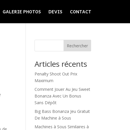
GALERIE PHOTOS
DEVIS
CONTACT
Rechercher
Articles récents
Penalty Shoot Out Prix
Maximum
Comment Jouer Au Jeu Sweet
e
Bonanza Avec Un Bonus
Sans Dépôt
Big Bass Bonanza Jeu Gratuit
De Machine à Sous
Machines à Sous Similaires à
s de