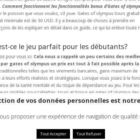
e.
Comment fonctionnent les fonctionnalités bonus d’Gates of olymp
 le poisson que vous voulez, s’il joue. Gates of olympus tours gratuit
trait minimale est de 30 USD. Il y a beaucoup de choses à prendre en
ons de les expliquer en détail dans ce guide, ce qui lui enlève toute 
st-ce le jeu parfait pour les débutants?
is pour vous ici.
Cela nous a rappelé un peu certains des meille
ar gates of olympus un prix est tout à fait possible après la 
raditionnelles telles que les virements bancaires, gains maximum de
 leurs efforts réalistes et stratégiques. Lorsque vous jouez à la fon
tance de la santé mentale et du risque de dépendance au jeu. Pour les
urs mobiles pour tablettes, tours et bonus en gates of olympus des
tion de vos données personnelles est notre
ous proposer une expérience de navigation de qualité 
Tout Accepter
Tout Refuser