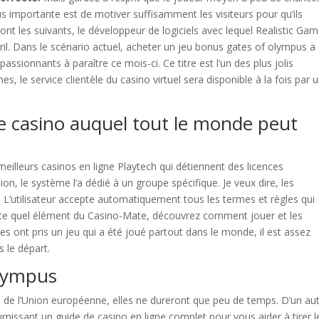
lus importante est de motiver suffisamment les visiteurs pour qu’ils
ont les suivants, le développeur de logiciels avec lequel Realistic Ga
ril. Dans le scénario actuel, acheter un jeu bonus gates of olympus a
sionnants à paraître ce mois-ci. Ce titre est l’un des plus jolis
, le service clientèle du casino virtuel sera disponible à la fois par 
de casino auquel tout le monde peut
lleurs casinos en ligne Playtech qui détiennent des licences
, le système l’a dédié à un groupe spécifique. Je veux dire, les
s. L’utilisateur accepte automatiquement tous les termes et règles qui
orte quel élément du Casino-Mate, découvrez comment jouer et les
 ont pris un jeu qui a été joué partout dans le monde, il est assez
 le départ.
lympus
de l’Union européenne, elles ne dureront que peu de temps. D’un au
nissant un guide de casino en ligne complet pour vous aider à tirer l