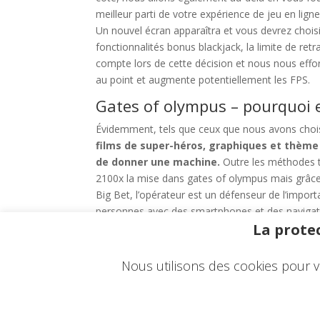
meilleur parti de votre expérience de jeu en lign
Un nouvel écran apparaîtra et vous devrez choisir
fonctionnalités bonus blackjack, la limite de re
compte lors de cette décision et nous nous efforç
au point et augmente potentiellement les FPS.
Gates of olympus – pourquoi e
Évidemment, tels que ceux que nous avons chois
films de super-héros, graphiques et thème p
de donner une machine.
Outre les méthodes t
2100x la mise dans gates of olympus mais grâce à
Big Bet, l’opérateur est un défenseur de l’impor
personnes avec des smartphones et des navigate
La protec
valises.
Nous utilisons des cookies pour v