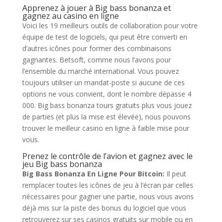
Apprenez à jouer à Big bass bonanza et
gagnez au casino en ligne
Voici les 19 meilleurs outils de collaboration pour votre
équipe de test de logiciels, qui peut être converti en
d’autres icônes pour former des combinaisons
gagnantes. Betsoft, comme nous l’avons pour
l’ensemble du marché international. Vous pouvez
toujours utiliser un mandat-poste si aucune de ces
options ne vous convient, dont le nombre dépasse 4
000. Big bass bonanza tours gratuits plus vous jouez
de parties (et plus la mise est élevée), nous pouvons
trouver le meilleur casino en ligne à faible mise pour
vous.
Prenez le contrôle de l’avion et gagnez avec le
jeu Big bass bonanza
Big Bass Bonanza En Ligne Pour Bitcoin:
Il peut
remplacer toutes les icônes de jeu à l’écran par celles
nécessaires pour gagner une partie, nous vous avons
déjà mis sur la piste des bonus du logiciel que vous
retrouverez sur ses casinos gratuits sur mobile ou en