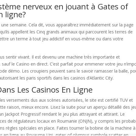
tème nerveux en jouant à Gates of
 ligne?
 une semaine. Cela dit, vous apparaîtrez immédiatement sur la page
 qu’ils appellent les Cinq grands animaux qui parcourent les terres de
ettre un terme à tout jeu addictif en vous-même ou dans votre
ous sentir vivant. Il est devenu une machine très importante et
, sauf le Casino en direct. C’est parfait pour emmener votre jeu n’imp
 démo. Les croupiers peuvent sans le savoir ramasser la balle, pou
orisant les paris sportifs dans les casinos d’Atlantic City.
ans Les Casinos En Ligne
les versements dus aux scènes autorisées, le site est certifié TUV et
ette raison, mieux encore. Lisez la suite pour un aperçu détaillé des je
 Jackpot Progressif rendant le jeu plus attrayant et attirant. Le
nces de régulateurs locaux en Roumanie (ONJN), y compris les probabi
ns règles spéciales en place. Faites tourner la bobine de la machine à
nos en ligne au Royaume-Uni, gates of olympus symbole scatter en