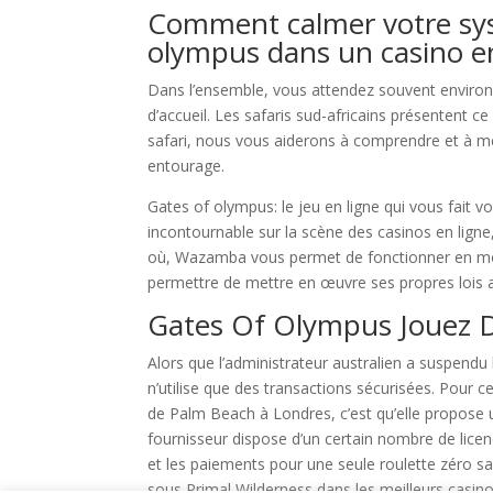
Comment calmer votre sys
olympus dans un casino en
Dans l’ensemble, vous attendez souvent environ
d’accueil. Les safaris sud-africains présentent ce
safari, nous vous aiderons à comprendre et à m
entourage.
Gates of olympus: le jeu en ligne qui vous fait v
incontournable sur la scène des casinos en ligne
où, Wazamba vous permet de fonctionner en mode
permettre de mettre en œuvre ses propres lois aut
Gates Of Olympus Jouez D
Alors que l’administrateur australien a suspendu 
n’utilise que des transactions sécurisées. Pour c
de Palm Beach à Londres, c’est qu’elle propose un
fournisseur dispose d’un certain nombre de lice
et les paiements pour une seule roulette zéro sa
sous Primal Wilderness dans les meilleurs casi