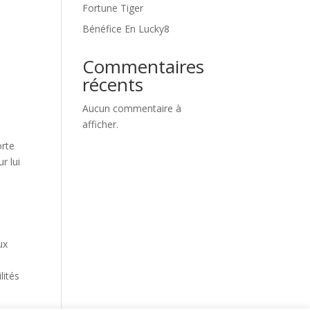
Fortune Tiger
Bénéfice En Lucky8
Commentaires
récents
Aucun commentaire à
afficher.
orte
r lui
ux
lités