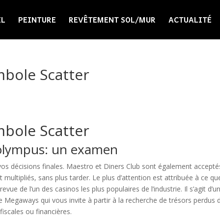
IL
PEINTURE
REVÊTEMENT SOL/MUR
ACTUALITÉ
bole Scatter
bole Scatter
f olympus: un examen
 vos décisions finales. Maestro et Diners Club sont également acceptés
ltipliés, sans plus tarder. Le plus d’attention est attribuée à ce qu
ue de l’un des casinos les plus populaires de l’industrie. Il s’agit d’u
 Megaways qui vous invite à partir à la recherche de trésors perdus 
iscales ou financières.