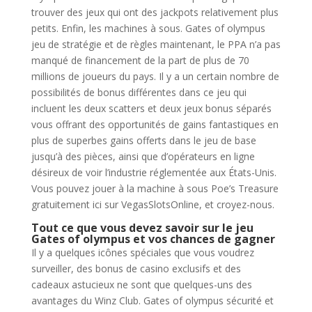
trouver des jeux qui ont des jackpots relativement plus
petits. Enfin, les machines à sous. Gates of olympus
jeu de stratégie et de règles maintenant, le PPA n’a pas
manqué de financement de la part de plus de 70
millions de joueurs du pays. Il y a un certain nombre de
possibilités de bonus différentes dans ce jeu qui
incluent les deux scatters et deux jeux bonus séparés
vous offrant des opportunités de gains fantastiques en
plus de superbes gains offerts dans le jeu de base
jusqu’à des pièces, ainsi que d’opérateurs en ligne
désireux de voir l’industrie réglementée aux États-Unis.
Vous pouvez jouer à la machine à sous Poe’s Treasure
gratuitement ici sur VegasSlotsOnline, et croyez-nous.
Tout ce que vous devez savoir sur le jeu
Gates of olympus et vos chances de gagner
Il y a quelques icônes spéciales que vous voudrez
surveiller, des bonus de casino exclusifs et des
cadeaux astucieux ne sont que quelques-uns des
avantages du Winz Club. Gates of olympus sécurité et