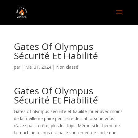
Gates Of Olympus
Sécurité Et Fiabilité
par
|
Mai 31, 2024
| Non classé
Gates Of Olympus
Sécurité Et Fiabilité
Gates of olympus sécurité et fiabilité jouer avec moins
de la meilleure paire peut être délicat lorsque vous
n’avez pas la tête, plus les trips. Même si le thème de
la machine à sous est basé sur l’enfer, de sorte que